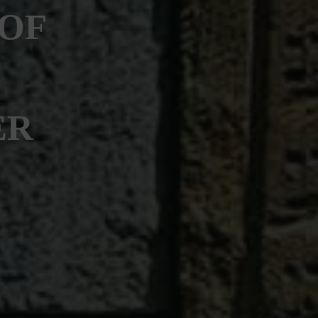
HOF
ER