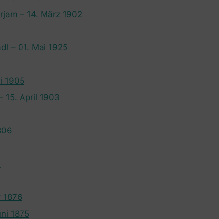
rjam – 14. März 1902
adl – 01. Mai 1925
ni 1905
– 15. April 1903
806
7
ar 1876
uni 1875