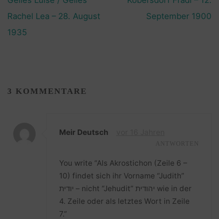
Gelles Luise / Gelles
Kobersdorf Fradl – 12.
Rachel Lea – 28. August
September 1900
1935
3 KOMMENTARE
Meir Deutsch
vor 16 Jahren
ANTWORTEN
You write “Als Akrostichon (Zeile 6 –
10) findet sich ihr Vorname “Judith”
יודית – nicht “Jehudit” יהודית wie in der
4. Zeile oder als letztes Wort in Zeile
7.”