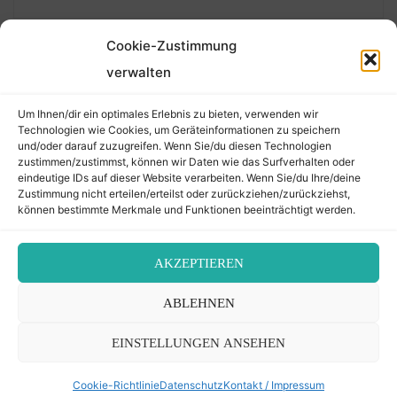
Cookie-Zustimmung
verwalten
Suchen
Um Ihnen/dir ein optimales Erlebnis zu bieten, verwenden wir
nach:
Technologien wie Cookies, um Geräteinformationen zu speichern
und/oder darauf zuzugreifen. Wenn Sie/du diesen Technologien
zustimmen/zustimmst, können wir Daten wie das Surfverhalten oder
eindeutige IDs auf dieser Website verarbeiten. Wenn Sie/du Ihre/deine
©2026 Der Transkribierer
Zustimmung nicht erteilen/erteilst oder zurückziehen/zurückziehst,
können bestimmte Merkmale und Funktionen beeinträchtigt werden.
Back
AKZEPTIEREN
Kontakt / Impressum
ABLEHNEN
to
Datenschutz
Cookie-Richtlinie (EU)
EINSTELLUNGEN ANSEHEN
Top
Cookie-Richtlinie
Datenschutz
Kontakt / Impressum