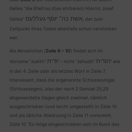
Gelles “die Ehefrau d(es ehrbaren) H(errn) Josef
אשת כה” יוסף געללעס
Gelles”
, der zum
Zeitpunkt ihres Todes ebenfalls schon verstorben
war.
Als Akrostichon (
Zeile 6 – 10
) findet sich ihr
יהודית
יודית
Vorname “Judith”
– nicht “Jehudit”
wie
in der 4. Zeile oder als letztes Wort in Zeile 7.
Interessant, dass die sogenannte Schlusseulogie
(Schlusssegen), also der nach 2 Samuel 25,29
abgewandelte Segen gleich zweimal, nämlich
ausgeschrieben (und leicht umgestellt) in Zeile 10
und als übliche Abkürzung in Zeile 11 vorkommt,
Zeile 10 “Es möge eingeschrieben sein im Bund des