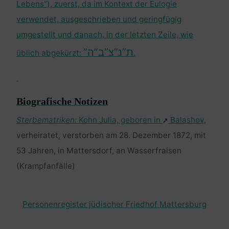
Lebens”), zuerst, da im Kontext der Eulogie
verwendet, ausgeschrieben und geringfügig
umgestellt und danach, in der letzten Zeile, wie
ת”נ”צ”ב”ה”
üblich abgekürzt:
.
Biografische Notizen
Sterbematriken:
Kohn Julia, geboren in
Balashov
,
verheiratet, verstorben am 28. Dezember 1872, mit
53 Jahren, in Mattersdorf, an Wasserfraisen
(Krampfanfälle)
Personenregister jüdischer Friedhof Mattersburg