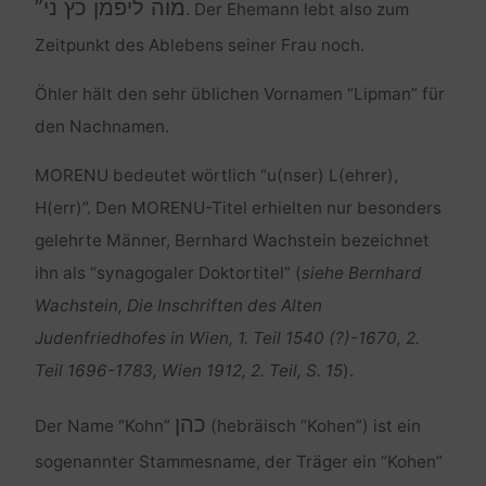
מוה ליפמן כץ ני”
. Der Ehemann lebt also zum
Zeitpunkt des Ablebens seiner Frau noch.
Öhler hält den sehr üblichen Vornamen “Lipman” für
den Nachnamen.
MORENU bedeutet wörtlich “u(nser) L(ehrer),
H(err)”. Den MORENU-Titel erhielten nur besonders
gelehrte Männer, Bernhard Wachstein bezeichnet
ihn als “synagogaler Doktortitel” (
siehe Bernhard
Wachstein, Die Inschriften des Alten
Judenfriedhofes in Wien, 1. Teil 1540 (?)-1670, 2.
Teil 1696-1783, Wien 1912, 2. Teil, S. 15
).
כהן
Der Name “Kohn”
(hebräisch “Kohen”) ist ein
sogenannter Stammesname, der Träger ein “Kohen”