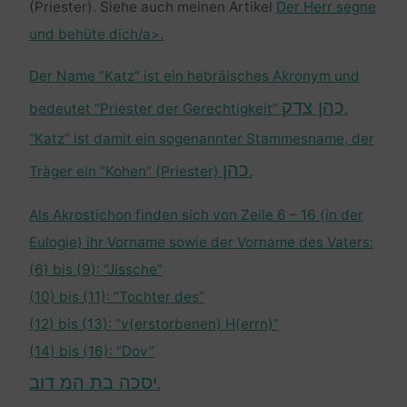
(Priester). Siehe auch meinen Artikel
Der Herr segne
und behüte dich/a>.
Der Name “Katz” ist ein hebräisches Akronym und
כהן צדק
bedeutet “Priester der Gerechtigkeit”
.
“Katz” ist damit ein sogenannter Stammesname, der
כהן
Träger ein “Kohen” (Priester)
.
Als Akrostichon finden sich von Zeile 6 – 16 (in der
Eulogie) ihr Vorname sowie der Vorname des Vaters:
(6) bis (9): “Jissche”
(10) bis (11): “Tochter des”
(12) bis (13): “v(erstorbenen) H(errn)”
(14) bis (16): “Dov”
יסכה בת המ דוב
.