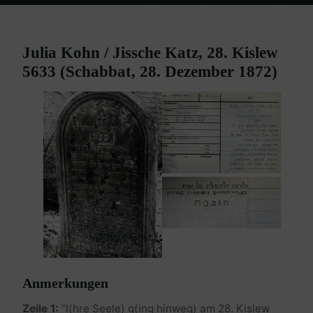
Home
Burgenland Friedhöfe
Friedhof Mattersburg
Kohn Julia /
Katz Jissche – 28. Dezember 1872
Julia Kohn / Jissche Katz, 28. Kislew
5633 (Schabbat, 28. Dezember 1872)
Anmerkungen
Zeile 1:
“I(hre Seele) g(ing hinweg) am 28. Kislew