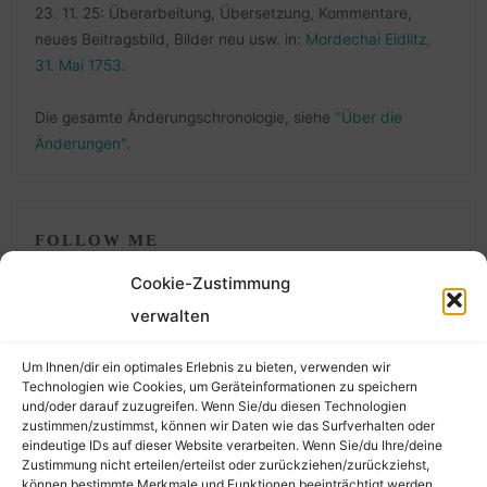
23. 11. 25: Überarbeitung, Übersetzung, Kommentare,
neues Beitragsbild, Bilder neu usw. in:
Mordechai Eidlitz,
31. Mai 1753
.
Die gesamte Änderungschronologie, siehe
"Über die
Änderungen"
.
FOLLOW ME
Cookie-Zustimmung
verwalten
Um Ihnen/dir ein optimales Erlebnis zu bieten, verwenden wir
Technologien wie Cookies, um Geräteinformationen zu speichern
und/oder darauf zuzugreifen. Wenn Sie/du diesen Technologien
zustimmen/zustimmst, können wir Daten wie das Surfverhalten oder
eindeutige IDs auf dieser Website verarbeiten. Wenn Sie/du Ihre/deine
©2026 Der Transkribierer
Zustimmung nicht erteilen/erteilst oder zurückziehen/zurückziehst,
können bestimmte Merkmale und Funktionen beeinträchtigt werden.