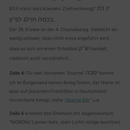
ינ כח
633 n(ach der) k(leinen) Z(eitrechnung)”
בכסלו תרלג לפ”ק
.
Der 28. Kislew ist der 4. Chanukkatag. Vielleicht ein
wenig seltsam, dass nicht extra angeführt wird,
ש”ק
dass es sich um einen Schabbat
handelt,
vielleicht auch verständlich…
יסכה
Zeile 4:
Für den Vornamen “Jissche”
konnte
ich im Burgenland keinen Beleg finden, der Name ist
aber auf jüdischen Friedhöfen in Deutschland
hinreichend belegt, siehe “
Jissche Bär
” u.a.
Zeile 5
erwähnt den Ehemann mit Segenswunsch:
“MORENU Lipman Katz, s(ein Licht) m(öge leuchten)