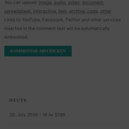
You can upload:
image
,
audio
,
video
,
document
,
spreadsheet
,
interactive
,
text
,
archive
,
code
,
other
.
Links to YouTube, Facebook, Twitter and other services
inserted in the comment text will be automatically
embedded.
HEUTE
30. July 2026 – 18 Av 5786