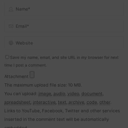
Save my name, email, and site URL in my browser for next
time I post a comment.
Attachment
The maximum upload file size: 10 MB.
You can upload:
image
,
audio
,
video
,
document
,
spreadsheet
,
interactive
,
text
,
archive
,
code
,
other
.
Links to YouTube, Facebook, Twitter and other services
inserted in the comment text will be automatically
embedded.