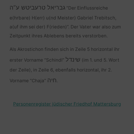
גבריאל טרעביטש ע”ה
“Der Einflussreiche
e(hrbare) H(err) u(nd Meister) Gabriel Trebitsch,
a(uf ihm sei der) F(rieden)”. Der Vater war also zum
Zeitpunkt ihres Ablebens bereits verstorben.
Als Akrostichon finden sich in Zeile 5 horizontal ihr
שינדל
erster Vorname “Schindl”
(im 1. und 5. Wort
der Zeile), in Zeile 6, ebenfalls horizontal, ihr 2.
חיה
Vorname “Chaja”
.
Personenregister jüdischer Friedhof Mattersburg