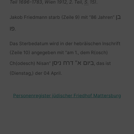
Teil 1696-1783, Wien 1912, 2. Teil,
S.
15)
.
בן
Jakob Friedmann starb (Zeile 9) mit “86 Jahren”
פו
.
Das Sterbedatum wird in der hebräischen Inschrift
(Zeile 10) angegeben mit “am 1., dem R(osch)
ביום א” דרח ניסן
Ch(odesch) Nisan”
, das ist
(Dienstag,) der 04 April.
Personenregister jüdischer Friedhof Mattersburg