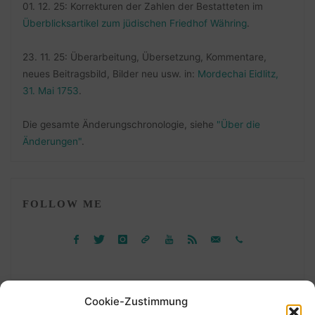
01. 12. 25: Korrekturen der Zahlen der Bestatteten im
Überblicksartikel zum jüdischen Friedhof Währing
.
23. 11. 25: Überarbeitung, Übersetzung, Kommentare,
neues Beitragsbild, Bilder neu usw. in:
Mordechai Eidlitz,
31. Mai 1753
.
Die gesamte Änderungschronologie, siehe
"Über die
Änderungen"
.
FOLLOW ME
Cookie-Zustimmung