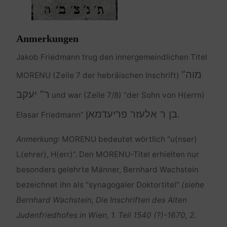
Anmerkungen
Jakob Friedmann trug den innergemeindlichen Titel
מוה”
MORENU (Zeile 7 der hebräischen Inschrift)
ר” יעקב
und war (Zeile 7/8) “der Sohn von H(errn)
בן ר אלעזר פריעדמאן
Elasar Friedmann”
.
Anmerkung
: MORENU bedeutet wörtlich “u(nser)
L(ehrer), H(err)”. Den MORENU-Titel erhielten nur
besonders gelehrte Männer, Bernhard Wachstein
bezeichnet ihn als “synagogaler Doktortitel”
(siehe
Bernhard Wachstein, Die Inschriften des Alten
Judenfriedhofes in Wien, 1. Teil 1540 (?)-1670, 2.