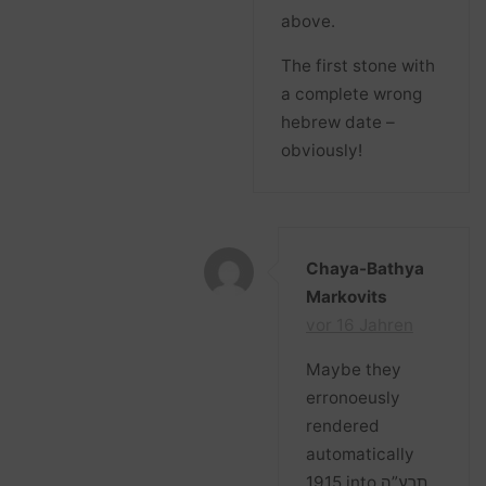
above.
The first stone with
a complete wrong
hebrew date –
obviously!
Chaya-Bathya
Markovits
vor 16 Jahren
Maybe they
erronoeusly
rendered
automatically
1915 into תרע”ה,