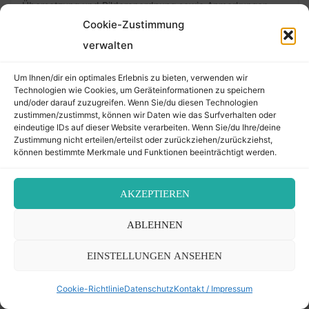
Übersetzung und Bilderanordnung sowie Anmerkungen
neu bei
Hindel Hess
.
Cookie-Zustimmung
verwalten
01. 06. 26: Korrigierte neue Lesung bei
Mordechai und
Alexander Jeiteles
. Da sich das Sterbedatum bei
Um Ihnen/dir ein optimales Erlebnis zu bieten, verwenden wir
Alexander änderte, hat sich leider auch die URL geändert.
Technologien wie Cookies, um Geräteinformationen zu speichern
und/oder darauf zuzugreifen. Wenn Sie/du diesen Technologien
zustimmen/zustimmst, können wir Daten wie das Surfverhalten oder
01. 12. 25: Korrekturen der Zahlen der Bestatteten im
eindeutige IDs auf dieser Website verarbeiten. Wenn Sie/du Ihre/deine
Überblicksartikel zum jüdischen Friedhof Währing
.
Zustimmung nicht erteilen/erteilst oder zurückziehen/zurückziehst,
können bestimmte Merkmale und Funktionen beeinträchtigt werden.
23. 11. 25: Überarbeitung, Übersetzung, Kommentare,
neues Beitragsbild, Bilder neu usw. in:
Mordechai Eidlitz,
AKZEPTIEREN
31. Mai 1753
.
ABLEHNEN
Die gesamte Änderungschronologie, siehe
"Über die
Änderungen"
.
EINSTELLUNGEN ANSEHEN
Cookie-Richtlinie
Datenschutz
Kontakt / Impressum