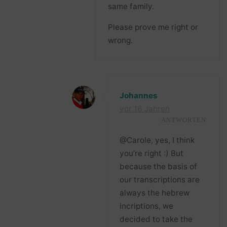
same family.
Please prove me right or
wrong.
Johannes
vor 16 Jahren
ANTWORTEN
@Carole, yes, I think
you’re right :) But
because the basis of
our transcriptions are
always the hebrew
incriptions, we
decided to take the