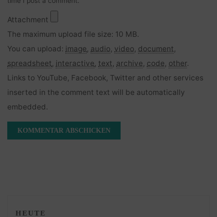
time I post a comment.
Attachment
The maximum upload file size: 10 MB.
You can upload:
image
,
audio
,
video
,
document
,
spreadsheet
,
interactive
,
text
,
archive
,
code
,
other
.
Links to YouTube, Facebook, Twitter and other services
inserted in the comment text will be automatically
embedded.
HEUTE