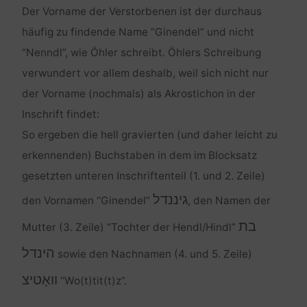
Der Vorname der Verstorbenen ist der durchaus
häufig zu findende Name “Ginendel” und nicht
“Nenndl”, wie Öhler schreibt. Öhlers Schreibung
verwundert vor allem deshalb, weil sich nicht nur
der Vorname (nochmals) als Akrostichon in der
Inschrift findet:
So ergeben die hell gravierten (und daher leicht zu
erkennenden) Buchstaben in dem im Blocksatz
gesetzten unteren Inschriftenteil (1. und 2. Zeile)
גיננדל
den Vornamen “Ginendel”
, den Namen der
בת
Mutter (3. Zeile) “Tochter der Hendl/Hindl”
הינדל
sowie den Nachnamen (4. und 5. Zeile)
וואָטיצ
“Wo(t)tit(t)z”.