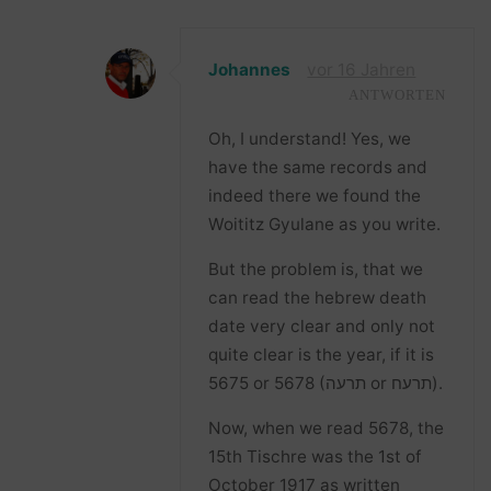
Johannes
vor 16 Jahren
ANTWORTEN
Oh, I understand! Yes, we
have the same records and
indeed there we found the
Woititz Gyulane as you write.
But the problem is, that we
can read the hebrew death
date very clear and only not
quite clear is the year, if it is
5675 or 5678 (תרעה or תרעח).
Now, when we read 5678, the
15th Tischre was the 1st of
October 1917 as written