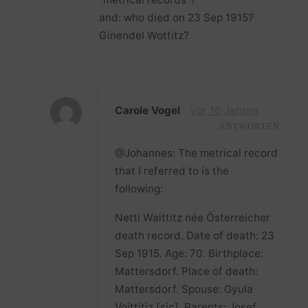
and: who died on 23 Sep 1915?
Ginendel Wottitz?
Carole Vogel
vor 16 Jahren
ANTWORTEN
@Johannes: The metrical record
that I referred to is the
following:
Netti Waittitz née Österreicher
death record. Date of death: 23
Sep 1915. Age: 70. Birthplace:
Mattersdorf. Place of death:
Mattersdorf. Spouse: Gyula
Voittitiz [sic]. Parents: Josef