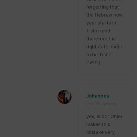
forgetting that
the Hebrew new
year starts in
Tishri (and
therefore the
right date ought
to be Tishri
תרע”ו.)
Johannes
vor 16 Jahren
yes, Isidor Öhler
makes this
mistake very