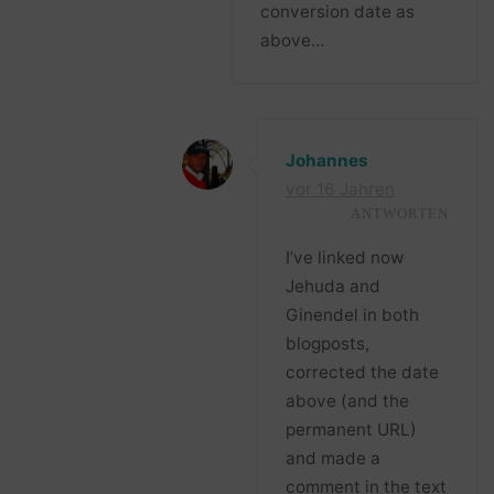
conversion date as
above…
Johannes
vor 16 Jahren
ANTWORTEN
I’ve linked now
Jehuda and
Ginendel in both
blogposts,
corrected the date
above (and the
permanent URL)
and made a
comment in the text