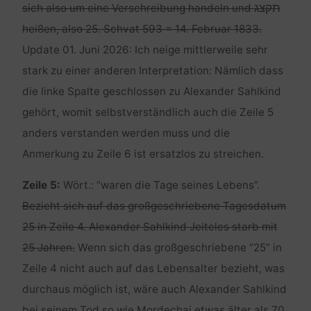
תקצג
sich also um eine Verschreibung handeln und
heißen, also 25. Schvat 593 = 14. Februar 1833.
Update 01. Juni 2026: Ich neige mittlerweile sehr
stark zu einer anderen Interpretation: Nämlich dass
die linke Spalte geschlossen zu Alexander Sahlkind
gehört, womit selbstverständlich auch die Zeile 5
anders verstanden werden muss und die
Anmerkung zu Zeile 6 ist ersatzlos zu streichen.
Zeile 5:
Wört.: “waren die Tage seines Lebens”.
Bezieht sich auf das großgeschriebene Tagesdatum
25 in Zeile 4. Alexander Sahlkind Jeiteles starb mit
25 Jahren.
Wenn sich das großgeschriebene “25” in
Zeile 4 nicht auch auf das Lebensalter bezieht, was
durchaus möglich ist, wäre auch Alexander Sahlkind
bei seinem Tod so wie Mordechai etwas älter als 70