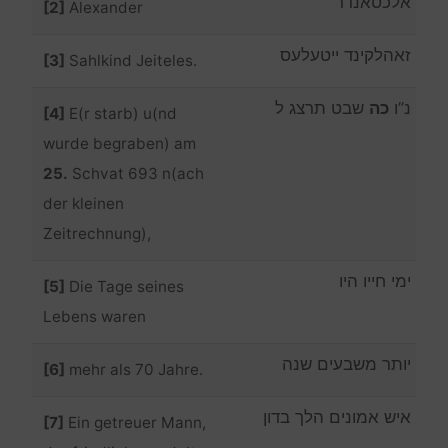
אלכסאנדר
[2]
Alexander
זאהלקינד ייטעלעס
[3]
Sahlkind Jeiteles.
נ”ו
כה
שבט תרצג ל
[4]
E(r starb) u(nd
wurde begraben) am
25.
Schvat 693 n(ach
der kleinen
Zeitrechnung),
ימי חייו היו
[5]
Die Tage seines
Lebens waren
יותר משבעים שנה
[6]
mehr als 70 Jahre.
איש אמונים הלך בדון
[7]
Ein getreuer Mann,