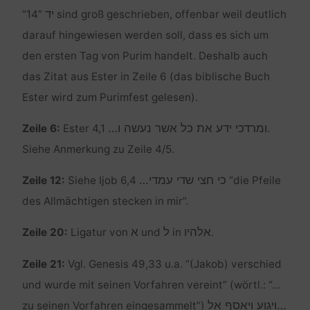
יד
“14”
sind groß geschrieben, offenbar weil deutlich
darauf hingewiesen werden soll, dass es sich um
den ersten Tag von Purim handelt. Deshalb auch
das Zitat aus Ester in Zeile 6 (das biblische Buch
Ester wird zum Purimfest gelesen).
ומרדכי ידע את כל אשר נעשה ו…
Zeile 6:
Ester 4,1
.
Siehe Anmerkung zu Zeile 4/5.
כי חצי שדי עמדי…
Zeile 12:
Siehe Ijob 6,4
“die Pfeile
des Allmächtigen stecken in mir”.
אלהיו
ל
א
Zeile 20:
Ligatur von
und
in
.
Zeile 21:
Vgl. Genesis 49,33 u.a. “(Jakob) verschied
und wurde mit seinen Vorfahren vereint” (wörtl.: “…
…ויגוע ויאסף אל
zu seinen Vorfahren eingesammelt”)