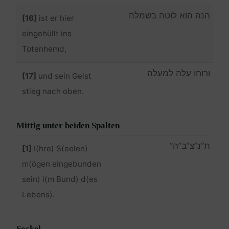
הנה הוא לוטה בשמלה
[16]
ist er hier
eingehüllt ins
Totenhemd,
ורוחו עלה למעלה
[17]
und sein Geist
stieg nach oben.
Mittig unter beiden Spalten
ת”נ”צ”ב”ה”
[1]
I(hre) S(eelen)
m(ögen eingebunden
sein) i(m Bund) d(es
Lebens).
Sockel