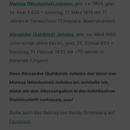
Marcus (Mordechai) Jeiteles
, geb. ca. 1804, gest.
14. Adar II 635 = Sonntag, 21. März 1875 mit 71
Jahren in Temeschwar (Timișoara, Westrumänien).
Alexander (Sahlkind) Jeiteles
, geb. ca.
1808
1863
(eher einige Jahre davor), gest. 25. Schvat 693 =
Dienstag, 21. Februar 1933 mit +70 Jahren in
Bonyhád (Ungarn).
Dass Alexander (Sahlkind) Jeiteles der Vater von
Marcus (Mordechai) Jeiteles ist, schließe ich,
wenn wir den Altersangaben in der hebräischen
Grabinschrift vertrauen, aus!
Siehe auch den Beitrag von Randy Schönberg auf
Facebook
.