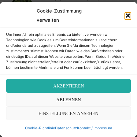
Kylie suchte und besuchte ihre
Vorfahren
Cookie-Zustimmung
24. Mai 2026 – 8 Sivan 5786
verwalten
Um Ihnen/dir ein optimales Erlebnis zu bieten, verwenden wir
Technologien wie Cookies, um Geräteinformationen zu speichern
Geschichten
/
Religion und Kultur
und/oder darauf zuzugreifen. Wenn Sie/du diesen Technologien
Die drei jüdischen Friedhöfe im
zustimmen/zustimmst, können wir Daten wie das Surfverhalten oder
Seewinkel
eindeutige IDs auf dieser Website verarbeiten. Wenn Sie/du Ihre/deine
4. Mai 2026 – 17 Iyyar 5786
Zustimmung nicht erteilen/erteilst oder zurückziehen/zurückziehst,
können bestimmte Merkmale und Funktionen beeinträchtigt werden.
Geschichten
/
Religion und Kultur
AKZEPTIEREN
Am jüdischen Friedhof Mödling
1. Mai 2026 – 14 Iyyar 5786
ABLEHNEN
EINSTELLUNGEN ANSEHEN
Friedhof Währing
Cookie-Richtlinie
Datenschutz
Kontakt / Impressum
Dobruschka (Doberoschky) Regina –