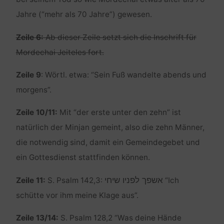
Jahre (“mehr als 70 Jahre”) gewesen.
Zeile 6:
Ab dieser Zeile setzt sich die Inschrift für
Mordechai Jeiteles fort.
Zeile 9
: Wörtl. etwa: “Sein Fuß wandelte abends und
morgens”.
Zeile 10/11:
Mit “der erste unter den zehn” ist
natürlich der Minjan gemeint, also die zehn Männer,
die notwendig sind, damit ein Gemeindegebet und
ein Gottesdienst stattfinden können.
אשפך לפניו שיחי
Zeile 11:
S. Psalm 142,3:
“Ich
schütte vor ihm meine Klage aus”.
Zeile 13/14:
S. Psalm 128,2 “Was deine Hände