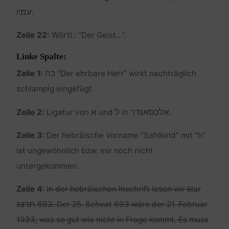
עמיו
.
Zeile 22:
Wörtl.: “Der Geist…”.
Linke Spalte:
כה
Zeile 1:
“Der ehrbare Herr” wirkt nachträglich
schlampig eingefügt.
אלכסאנדר
ל
א
Zeile 2:
Ligatur von
und
in
.
Zeile 3:
Der hebräische Vorname “Sahlkind” mit “h”
ist ungewöhnlich bzw. mir noch nicht
untergekommen.
Zeile 4:
In der hebräischen Inschrift lesen wir klar
תרצג
693. Der 25. Schvat 693 wäre der 21. Februar
1933, was so gut wie nicht in Frage kommt. Es muss