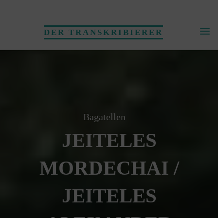
Skip
to
DER TRANSKRIBIERER
content
Bagatellen
JEITELES
MORDECHAI /
JEITELES