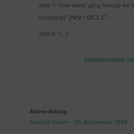
Zeile 7: “I(hre Seele) g(ing hinweg) am 
י”נ ביום ו עשק
Sch(abbat)”
.
Zeile 8: “[…]”
Personenregister jüd
Älterer Beitrag
Neufeld Simon – 05. September 1849