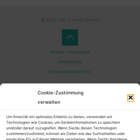
©2026 Der Transkribierer
Back
Kontakt / Impressum
to
Datenschutz
Cookie-Richtlinie (EU)
Top
Cookie-Zustimmung
verwalten
Um Ihnen/dir ein optimales Erlebnis zu bieten, verwenden wir
Technologien wie Cookies, um Geräteinformationen zu speichern
und/oder darauf zuzugreifen. Wenn Sie/du diesen Technologien
zustimmen/zustimmst, können wir Daten wie das Surfverhalten oder
eindeutige IDs auf dieser Website verarbeiten. Wenn Sie/du Ihre/deine