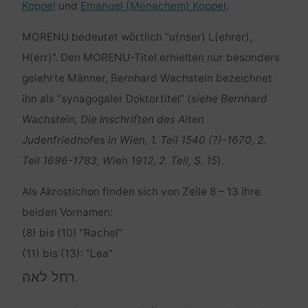
Koppel
und
Emanuel (Menachem) Koppel
.
MORENU bedeutet wörtlich “u(nser) L(ehrer),
H(err)”. Den MORENU-Titel erhielten nur besonders
gelehrte Männer, Bernhard Wachstein bezeichnet
ihn als “synagogaler Doktortitel” (
siehe Bernhard
Wachstein, Die Inschriften des Alten
Judenfriedhofes in Wien, 1. Teil 1540 (?)-1670, 2.
Teil 1696-1783, Wien 1912, 2. Teil, S. 15
).
Als Akrostichon finden sich von Zeile 8 – 13 ihre
beiden Vornamen:
(8) bis (10) “Rachel”
(11) bis (13): “Lea”
רחל לאה
.