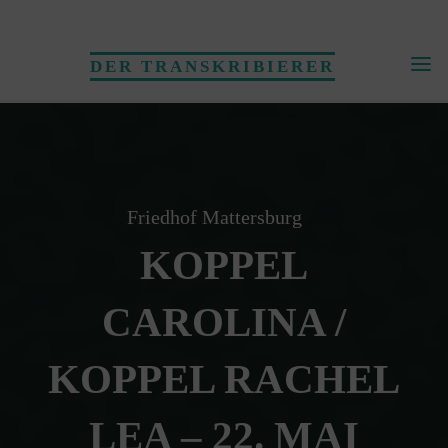
Skip
to
DER TRANSKRIBIERER
content
Friedhof Mattersburg
KOPPEL
CAROLINA /
KOPPEL RACHEL
LEA – 22. MAI