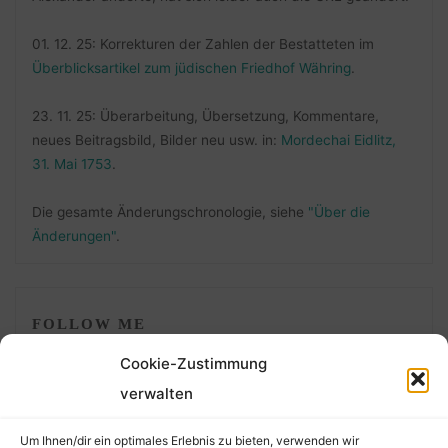
01. 12. 25: Korrekturen der Zahlen der Bestatteten im
Überblicksartikel zum jüdischen Friedhof Währing
.
23. 11. 25: Überarbeitung, Übersetzung, Kommentare,
neues Beitragsbild, Bilder neu usw. in:
Mordechai Eidlitz,
31. Mai 1753
.
Die gesamte Änderungschronologie, siehe
"Über die
Änderungen"
.
FOLLOW ME
Cookie-Zustimmung
verwalten
Um Ihnen/dir ein optimales Erlebnis zu bieten, verwenden wir