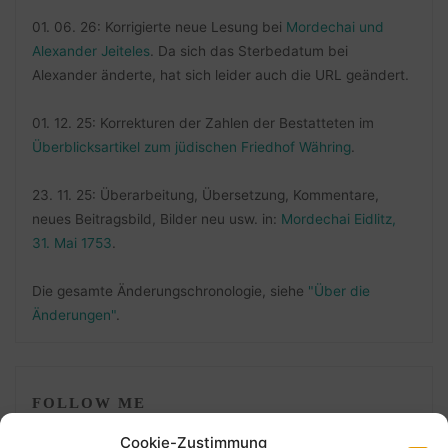
01. 06. 26: Korrigierte neue Lesung bei
Mordechai und
Alexander Jeiteles
. Da sich das Sterbedatum bei
Alexander änderte, hat sich leider auch die URL geändert.
01. 12. 25: Korrekturen der Zahlen der Bestatteten im
Überblicksartikel zum jüdischen Friedhof Währing
.
23. 11. 25: Überarbeitung, Übersetzung, Kommentare,
neues Beitragsbild, Bilder neu usw. in:
Mordechai Eidlitz,
31. Mai 1753
.
Die gesamte Änderungschronologie, siehe
"Über die
Änderungen"
.
FOLLOW ME
Cookie-Zustimmung