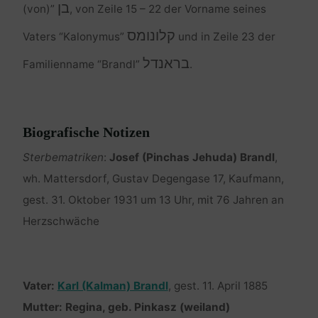
בן
(von)”
, von Zeile 15 – 22 der Vorname seines
קלונומס
Vaters “Kalonymus”
und in Zeile 23 der
בראנדל
Familienname “Brandl”
.
Biografische Notizen
Sterbematriken
:
Josef (Pinchas Jehuda) Brandl
,
wh. Mattersdorf, Gustav Degengase 17, Kaufmann,
gest. 31. Oktober 1931 um 13 Uhr, mit 76 Jahren an
Herzschwäche
Vater:
Karl (Kalman) Brandl
, gest. 11. April 1885
Mutter: Regina, geb. Pinkasz (weiland)