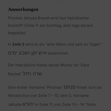
Anmerkungen
Pinchas Jehuda Brandl wird laut hebräischer
Inschrift (Zeile 1) am Sonntag, also tags darauf,
begraben.
In
Zeile 2
wird er als “alter Mann und satt an Tagen”
איש זקן ושבע ימים
bezeichnet.
Der hebräische Name seiner Mutter ist “Sara
שרה רחל
Rachel”
.
פנחס
Sein erster Vorname “Pinchas”
findet sich als
Akrostichon von Zeile 7 – 10, sein 2. Vorname
יהודא
Jehuda
in Zeile 11, von Zeile 13 – 14 “Sohn