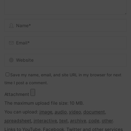
Save my name, email, and site URL in my browser for next
time I post a comment.
Attachment
The maximum upload file size: 10 MB.
You can upload:
image
,
audio
,
video
,
document
,
spreadsheet
,
interactive
,
text
,
archive
,
code
,
other
.
Links to YouTube, Facebook, Twitter and other services