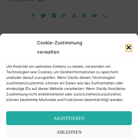
Cookie-Zustimmung
verwalten
Suchen
Um Ihnen/dir ein optimales Erlebnis zu bieten, verwenden wir
nach:
Technologien wie Cookies, um Geräteinformationen zu speichern
und/oder darauf zuzugreifen. Wenn Sie/du diesen Technologien
zustimmen/zustimmst, können wir Daten wie das Surfverhalten oder
eindeutige IDs auf dieser Website verarbeiten. Wenn Sie/du Ihre/deine
©2026 Der Transkribierer
Zustimmung nicht erteilen/erteilst oder zurückziehen/zurückziehst,
können bestimmte Merkmale und Funktionen beeinträchtigt werden.
Back
AKZEPTIEREN
Kontakt / Impressum
ABLEHNEN
to
Datenschutz