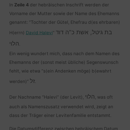
In
Zeile 4
der hebräischen Inschrift werden der
Vorname der Mutter sowie der Name des Ehemanns
genannt: “Tochter der Gütel, Ehefrau d(es ehrbaren)
בת גיטל, אשת כ”ה דוד
H(errn)
David Halevi
”
הלוי
.
Ein wenig wundert mich, dass nach dem Namen des
Ehemanns der (sonst meist übliche) Segenswunsch
fehlt, wie etwa “s(ein Andenken möge) b(ewahrt
זל
werden)”
.
הלוי
Der Nachname “Halevi” (der Levit),
, was oft
auch als Namenszusatz verwendet wird, zeigt an
dass der Träger einer Levitenfamilie entstammt.
Die Datumsdifferenz zwischen hebräischem Datum