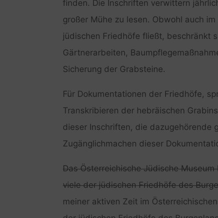
finden. Die Inschriften verwittern jährl
großer Mühe zu lesen. Obwohl auch im
jüdischen Friedhöfe fließt, beschränkt 
Gärtnerarbeiten, Baumpflegemaßnahmen
Sicherung der Grabsteine.
Für Dokumentationen der Friedhöfe, spr
Transkribieren der hebräischen Grabins
dieser Inschriften, die dazugehörende g
Zugänglichmachen dieser Dokumentation
Das Österreichische Jüdische Museum h
viele der jüdischen Friedhöfe des Bur
meiner aktiven Zeit im Österreichische
der jüdischen Friedhöfe des Burgenland