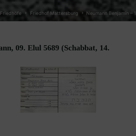
Friedhöfe
Friedhof Mattersburg
Neumann Benjamin – 1
n, 09. Elul 5689 (Schabbat, 14.