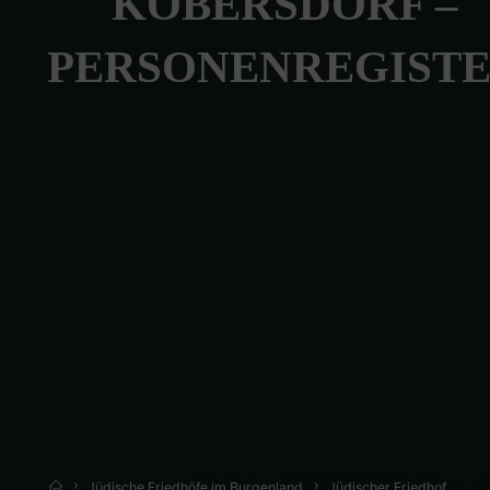
KOBERSDORF –
PERSONENREGIST
Home
Jüdische Friedhöfe im Burgenland
Jüdischer Friedhof