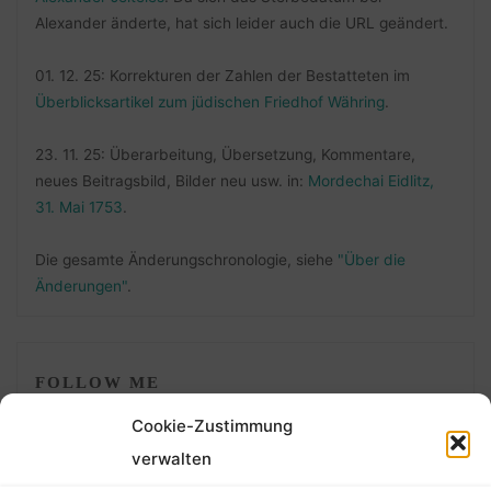
Alexander änderte, hat sich leider auch die URL geändert.
01. 12. 25: Korrekturen der Zahlen der Bestatteten im
Überblicksartikel zum jüdischen Friedhof Währing
.
23. 11. 25: Überarbeitung, Übersetzung, Kommentare,
neues Beitragsbild, Bilder neu usw. in:
Mordechai Eidlitz,
31. Mai 1753
.
Die gesamte Änderungschronologie, siehe
"Über die
Änderungen"
.
FOLLOW ME
Cookie-Zustimmung
verwalten