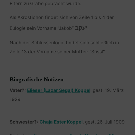
Eltern zu Grabe gebracht wurde.
Als Akrostichon findet sich von Zeile 1 bis 4 der
יעקב
Eulogie sein Vorname “Jakob”
.
Nach der Schlusseulogie findet sich schließlich in
Zeile 13 der Vorname seiner Mutter: “Süssl”.
Biografische Notizen
Vater?:
Elieser (Lazar Segal) Koppel
, gest. 19. März
1929
Schwester?:
Chaja Ester Koppel
, gest. 26. Juli 1909