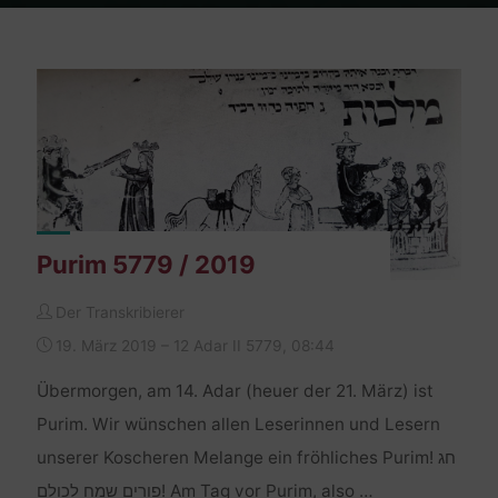
Home
Posts tagged "purim"
Purim 5779 / 2019
Der Transkribierer
19. März 2019 – 12 Adar II 5779, 08:44
Übermorgen, am 14. Adar (heuer der 21. März) ist
Purim. Wir wünschen allen Leserinnen und Lesern
unserer Koscheren Melange ein fröhliches Purim! חג
פורים שמח לכולם! Am Tag vor Purim, also …