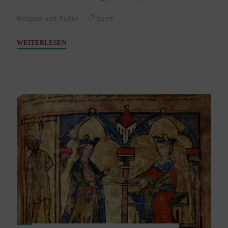
Religion und Kultur
purim
"Purim
WEITERLESEN
5779
/
2019"