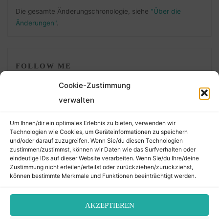
Die gesamte Änderungschronologie, siehe
"Über die
Änderungen"
.
FOLLOW ME
Cookie-Zustimmung
verwalten
Um Ihnen/dir ein optimales Erlebnis zu bieten, verwenden wir
Technologien wie Cookies, um Geräteinformationen zu speichern
und/oder darauf zuzugreifen. Wenn Sie/du diesen Technologien
zustimmen/zustimmst, können wir Daten wie das Surfverhalten oder
eindeutige IDs auf dieser Website verarbeiten. Wenn Sie/du Ihre/deine
©2026 Der Transkribierer
Zustimmung nicht erteilen/erteilst oder zurückziehen/zurückziehst,
können bestimmte Merkmale und Funktionen beeinträchtigt werden.
Back
AKZEPTIEREN
Kontakt / Impressum