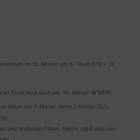
ggenommen im 10. Monat, am 6. Tevet 676 = 13.
החודש
onat Tevet wird auch als “10. Monat”
war Nisan der 1. Monat, siehe 2 Könige 25,1,
16).
hen und ähnlichen Fällen, falsch, zählt also den
mmen.