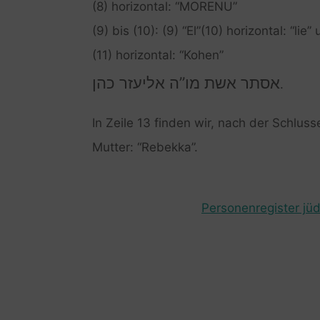
(8) horizontal: “MORENU”
(9) bis (10): (9) “El”(10) horizontal: “lie”
(11) horizontal: “Kohen”
אסתר אשת מו”ה אליעזר כהן
.
In Zeile 13 finden wir, nach der Schlus
Mutter: “Rebekka”.
Personenregister jüd