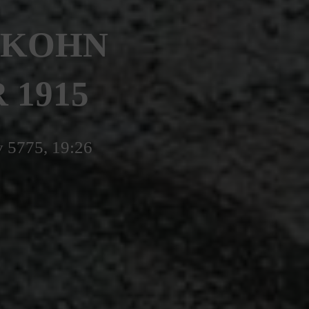
 KOHN
 1915
v 5775, 19:26