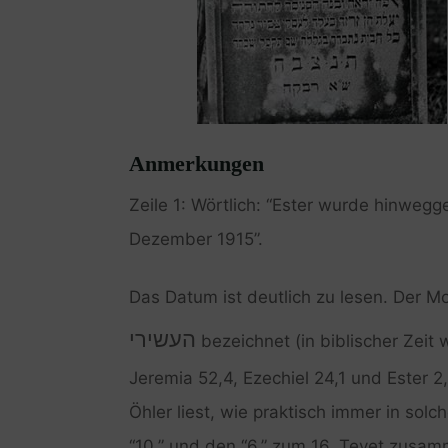
Anmerkungen
Zeile 1: Wörtlich: “Ester wurde hinwe
Dezember 1915”.
Das Datum ist deutlich zu lesen. Der M
העשירי
bezeichnet (in biblischer Zeit 
Jeremia 52,4, Ezechiel 24,1 und Ester 2,
Öhler liest, wie praktisch immer in solc
“10.” und den “6.” zum 16. Tevet zusa