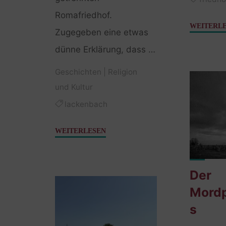
Romafriedhof.
WEITERL
Zugegeben eine etwas
dünne Erklärung, dass …
Geschichten
|
Religion
und Kultur
lackenbach
"Hebräisch
WEITERLESEN
am
Romafriedhof"
Der
Mord
s