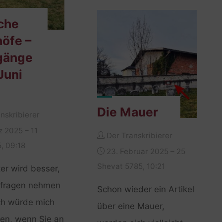
Einladung"
che
höfe –
gänge
Juni
Die Mauer
nskribierer
z 2025 – 11
Der Transkribierer
, 09:18
23. Februar 2025 – 25
Shevat 5785, 10:21
er wird besser,
hfragen nehmen
Schon wieder ein Artikel
ch würde mich
über eine Mauer,
uen, wenn Sie an