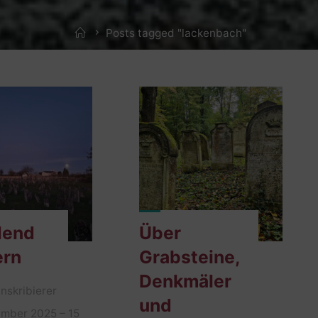
Home
Posts tagged "lackenbach"
lend
Über
ern
Grabsteine,
Denkmäler
nskribierer
und
ember 2025 – 15