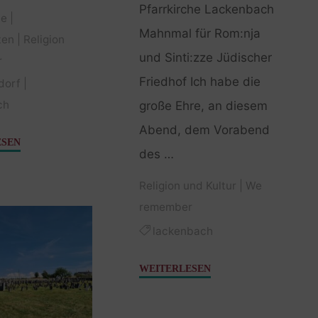
Pfarrkirche Lackenbach
ie
|
Mahnmal für Rom:nja
ten
|
Religion
und Sinti:zze Jüdischer
r
Friedhof Ich habe die
dorf
|
ch
große Ehre, an diesem
Abend, dem Vorabend
"Der
ESEN
des …
Mordprozess"
Religion und Kultur
|
We
remember
lackenbach
"Nachtgebet
WEITERLESEN
–
Eine