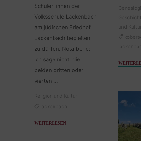
Schüler_innen der
Genealog
Volksschule Lackenbach
Geschich
und Kultu
am jüdischen Friedhof
kobers
Lackenbach begleiten
lackenba
zu dürfen. Nota bene:
ich sage nicht, die
WEITERL
beiden dritten oder
vierten …
Religion und Kultur
lackenbach
"Die
WEITERLESEN
zukünftigen
Transkribierer_innen"