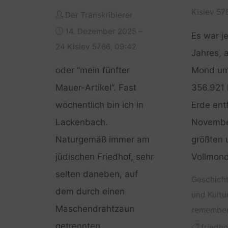
Kislev 57
Der Transkribierer
14. Dezember 2025 –
Es war j
24 Kislev 5786, 09:42
Jahres, 
oder “mein fünfter
Mond um
Mauer-Artikel”. Fast
356.921 
wöchentlich bin ich in
Erde entf
Lackenbach.
Novembe
Naturgemäß immer am
größten 
jüdischen Friedhof, sehr
Vollmon
selten daneben, auf
Geschich
dem durch einen
und Kultu
Maschendrahtzaun
remembe
getrennten
friedho