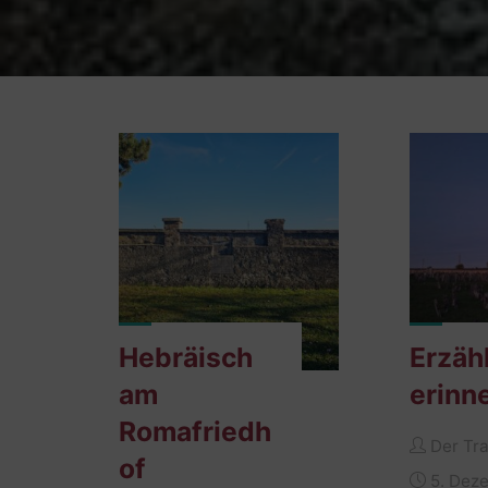
Hebräisch
Erzäh
am
erinn
Romafriedh
Der Tra
of
5. Dez