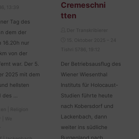
Cremeschni
86, 13:39
tten
ener Tag des
Der Transkribierer
an dem der
15. Oktober 2025 – 24
 16.20h nur
Tishri 5786, 19:12
km von der
ernt war. Der 5.
Der Betriebsausflug des
r 2025 mit dem
Wiener Wiesenthal
und hellsten
Instituts für Holocaust-
d des …
Studien führte heute
nach Kobersdorf und
ten
|
Religion
Lackenbach, dann
r
|
We
weiter ins südliche
r
Burgenland nach
f
|
lackenbach