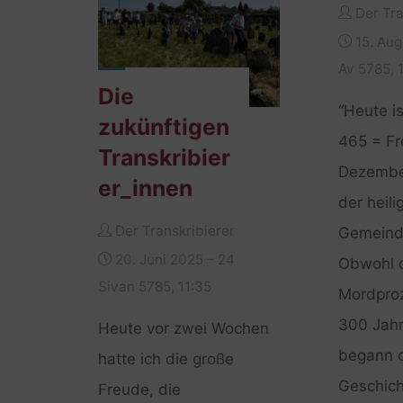
Der Tra
15. Aug
Av 5785, 
Die
“Heute is
zukünftigen
465 = Fr
Transkribier
Dezember
er_innen
der heil
Der Transkribierer
Gemeind
20. Juni 2025 – 24
Obwohl 
Sivan 5785, 11:35
Mordproz
300 Jahr
Heute vor zwei Wochen
begann 
hatte ich die große
Geschich
Freude, die