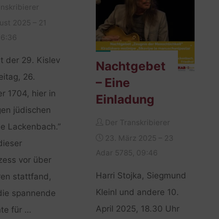
nskribierer
ust 2025 – 21
16:36
t der 29. Kislev
Nachtgebet
eitag, 26.
– Eine
 1704, hier in
Einladung
igen jüdischen
Der Transkribierer
e Lackenbach.”
23. März 2025 – 23
dieser
Adar 5785, 09:46
ess vor über
Harri Stojka, Siegmund
en stattfand,
Kleinl und andere 10.
die spannende
April 2025, 18.30 Uhr
te für …