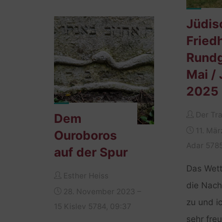
Jüdis
Fried
Rund
Mai / 
2025
Der Tra
Dem
11. Mär
Ouroboros
Adar 5785
auf der Spur
Das Wett
Esther Heiss
die Nac
28. November 2023 –
zu und i
15 Kislev 5784, 09:37
sehr fre