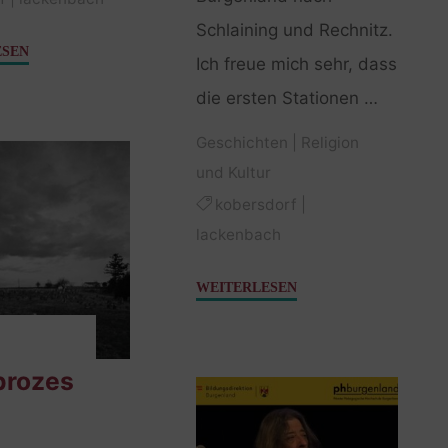
Schlaining und Rechnitz.
"Erzählend
ESEN
Ich freue mich sehr, dass
erinnern"
die ersten Stationen …
Geschichten
|
Religion
und Kultur
kobersdorf
|
lackenbach
"Über
WEITERLESEN
Grabsteine,
Denkmäler
und
prozes
Cremeschnitten"