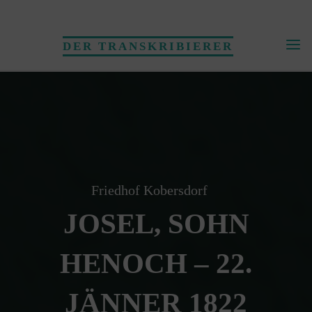
Skip
to
DER TRANSKRIBIERER
content
Friedhof Kobersdorf
JOSEL, SOHN
HENOCH – 22.
JÄNNER 1822