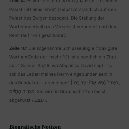
וּבְהֵיכָל֑וֹ כֻּ֝לּ֗וֹ אֹמֵ֥ר כָּבֽוֹד
Zeile 4:
Psalm 29,9
“In seinem
Palast ruft alles: Ehre”, (selbstverständlich auf den
Palast des Ewigen bezogen). Die Stellung der
Wörter innerhalb des Verses ist verändert und dem
Reim (auf “-o”) geschuldet.
Zeile 10:
Die sogenannte Schlusseulogie (“das gute
Wort am Ende der Inschrift”) ist eigentlich ein Zitat
aus 1 Samuel 25,29, wo Abigail zu David sagt: “so
soll das Leben meines Herrn eingebunden sein in
וְֽהָיְתָה֩ נֶ֨פֶשׁ אֲדֹנִ֜י צְרוּרָ֣ה ׀
das Bündel der Lebendigen”
בִּצְר֣וֹר הַחַיִּ֗ים
. Sie wird in Grabinschriften meist
תנצבה
abgekürzt
.
Biografische Notizen