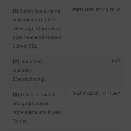
ינ יום ג ערח שבט תקפב
[1]
S(eine Seele) g(ing
hinweg) am Tag 3 (=
Dienstag), V(orabend)
d(es Neumond)t(ages)
Schvat 582
לפק
[2]
n(ach der)
k(leinen)
Z(eitrechnung).
י
שב והלך למכונו ולגבולו
[3]
Er kehrte zurück
und ging in seine
Wohnstätte und in sein
Gebiet.