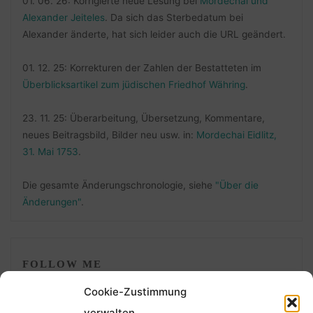
01. 06. 26: Korrigierte neue Lesung bei
Mordechai und
Alexander Jeiteles
. Da sich das Sterbedatum bei
Alexander änderte, hat sich leider auch die URL geändert.
01. 12. 25: Korrekturen der Zahlen der Bestatteten im
Überblicksartikel zum jüdischen Friedhof Währing
.
23. 11. 25: Überarbeitung, Übersetzung, Kommentare,
neues Beitragsbild, Bilder neu usw. in:
Mordechai Eidlitz,
31. Mai 1753
.
Die gesamte Änderungschronologie, siehe
"Über die
Änderungen"
.
FOLLOW ME
Cookie-Zustimmung
verwalten