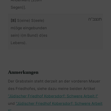
Andenken) [z(um
Segen)].
תנצב”ה
[8]
S(eine) S(eele)
m(öge eingebunden
sein) i(m Bund) d(es
Lebens).
Anmerkungen
Der Grabstein steht derzeit an der vorderen Mauer
des Friedhofes, siehe dazu meine beiden Artikel
“Jüdischer Friedhof Kobersdorf: Schwere Arbeit I”
und
“Jüdischer Friedhof Kobersdorf: Schwere Arbeit
II”
.