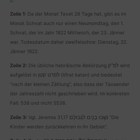
Zeile 1:
Da der Monat Tevet 29 Tage hat, gibt es im
Monat Schvat auch nur einen Neumondtag, den 1.
Schvat, der im Jahr 1822 Mittwoch, der 23. Jänner
war. Todesdatum daher zweifelsohne: Dienstag, 22.
Jänner 1822.
לפ”ק
Zeile 2:
Die übliche hebräische Abkürzung
wird
לפרט קטן
aufgelöst in
(lifrat katan) und bedeutet
“nach der kleinen Zählung”, also dass der Tausender
der Jahreszahl nicht geschrieben wird. Im konkreten
Fall: 538 und nicht 5538.
וְשָׁ֥בוּ בָנִ֖ים לִגְבוּלָֽם
Zeile 3:
Vgl. Jeremia 31,17
“Die
Kinder werden zurückkehren in ihr Gebiet”.