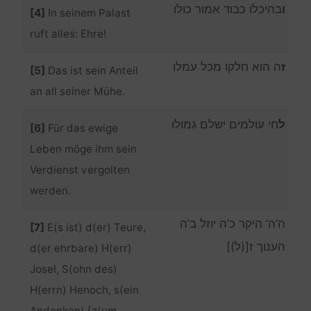
ו
בהיכלו כבוד אמור כולו
[4]
In seinem Palast
ruft alles: Ehre!
ז
ה הוא חלקו מכל עמלו
[5]
Das ist sein Anteil
an all seiner Mühe.
ל
חי עולמים ישלם גמולו
[6]
Für das ewige
Leben möge ihm sein
Verdienst vergolten
werden.
ה’ה’ היקר כ’ה יוזל ב’ה
[7]
E(s ist) d(er) Teure,
הענוך ז[(ל)]
d(er ehrbare) H(err)
Josel, S(ohn des)
H(errn) Henoch, s(ein