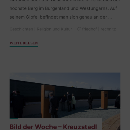
höchste Berg im Burgenland und Westungarns. Auf
seinem Gipfel befindet man sich genau an der …
Geschichten
|
Religion und Kultur
friedhof
|
rechnitz
"Über
WEITERLESEN
den
Geschriebenstein
nach
Rechnitz"
Bild der Woche – Kreuzstadl