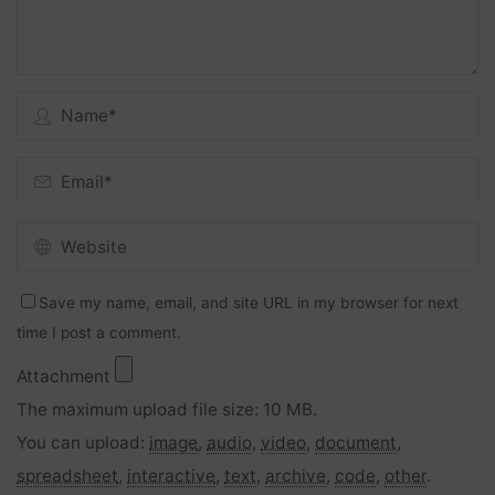
Save my name, email, and site URL in my browser for next
time I post a comment.
Attachment
The maximum upload file size: 10 MB.
You can upload:
image
,
audio
,
video
,
document
,
spreadsheet
,
interactive
,
text
,
archive
,
code
,
other
.