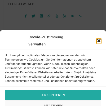
FOLLOW ME
Cookie-Zustimmung
verwalten
Suchen
Um Ihnen/dir ein optimales Erlebnis zu bieten, verwenden wir
nach:
Technologien wie Cookies, um Geräteinformationen zu speichern
und/oder darauf zuzugreifen. Wenn Sie/du diesen Technologien
zustimmen/zustimmst, können wir Daten wie das Surfverhalten oder
eindeutige IDs auf dieser Website verarbeiten. Wenn Sie/du Ihre/deine
©2026 Der Transkribierer
Zustimmung nicht erteilen/erteilst oder zurückziehen/zurückziehst,
können bestimmte Merkmale und Funktionen beeinträchtigt werden.
Back
AKZEPTIEREN
Kontakt / Impressum
ABLEHNEN