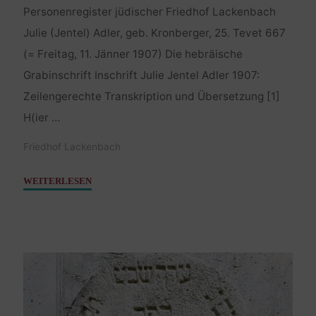
Personenregister jüdischer Friedhof Lackenbach
Julie (Jentel) Adler, geb. Kronberger, 25. Tevet 667
(= Freitag, 11. Jänner 1907) Die hebräische
Grabinschrift Inschrift Julie Jentel Adler 1907:
Zeilengerechte Transkription und Übersetzung [1]
H(ier …
Friedhof Lackenbach
"Adler
WEITERLESEN
Julie,
geb.
Kronberger
–
11.
Jänner
1907"