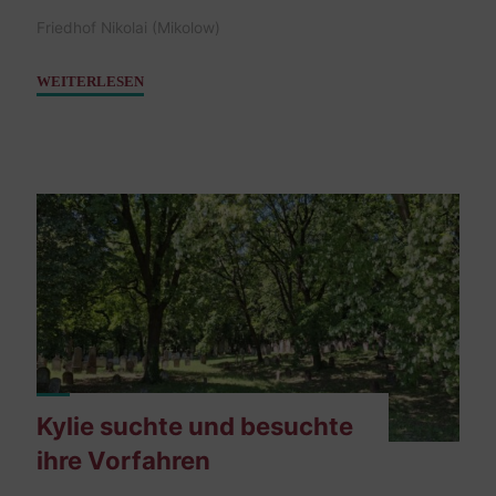
Friedhof Nikolai (Mikolow)
"Feitel,
WEITERLESEN
Sohn
Mose
–
18.
März
1748"
Kylie suchte und besuchte
ihre Vorfahren