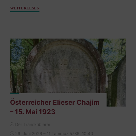
"Josel,
WEITERLESEN
Sohn
Henoch
–
22.
Jänner
1822"
Österreicher Elieser Chajim
– 15. Mai 1923
Der Transkribierer
26. Juni 2026 – 11 Tammuz 5786, 10:40