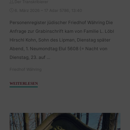
Der Transkribierer
6. März 2026 – 17 Adar 5786, 13:40
Personenregister jüdischer Friedhof Währing Die
Anfrage zur Grabinschrift kam von Familie L. Löbl
Hirschl Kohn, Sohn des Lipman, Dienstag später
Abend, 1. Neumondtag Elul 5608 (= Nacht von
Dienstag, 23. auf …
Friedhof Währing
"Kohn
WEITERLESEN
Hirschl
Löbl
–
23./24.
August
1808"