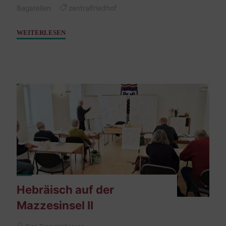
Bagatellen
zentralfriedhof
"Nagler
WEITERLESEN
Jakob
–
02.
November
1922"
Hebräisch auf der
Mazzesinsel II