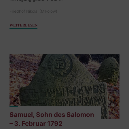
Friedhof Nikolai (Mikolow)
"Kohn
WEITERLESEN
Rachel
–
13.
August
1807"
Samuel, Sohn des Salomon
– 3. Februar 1792