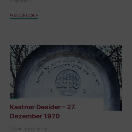
Bagatellen
"Kastner
WEITERLESEN
Klara
–
09.
Jänner
1961"
Kastner Desider – 27.
Dezember 1970
Der Transkribierer