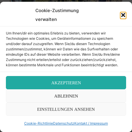
3.
Cookie-Zustimmung
Februar
1792"
verwalten
Um Ihnen/dir ein optimales Erlebnis zu bieten, verwenden wir
Technologien wie Cookies, um Geräteinformationen zu speichern
und/oder darauf zuzugreifen. Wenn Sie/du diesen Technologien
zustimmen/zustimmst, können wir Daten wie das Surfverhalten oder
eindeutige IDs auf dieser Website verarbeiten. Wenn Sie/du Ihre/deine
Breindel, Tochter Abraham
Zustimmung nicht erteilen/erteilst oder zurückziehen/zurückziehst,
können bestimmte Merkmale und Funktionen beeinträchtigt werden.
– 21. Juni 1781
Der Transkribierer
AKZEPTIEREN
9. Januar 2026 – 20 Tevet 5786, 14:12
ABLEHNEN
Personenregister neuer jüdischer Friedhof Nikolai
(Mikołów) Der Grabstein befindet sich am neuen
EINSTELLUNGEN ANSEHEN
jüdischen Friedhof Nikolai (Mikołów), Polen. Das
Cookie-Richtlinie
Datenschutz
Kontakt / Impressum
Foto wurde mir vom Nikolaier Geschichtsverband