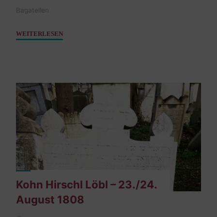
Bagatellen
"Weisz
WEITERLESEN
Ignatz
–
03.
Oktober
1900
/
Weisz
Fanny
–
11.
August
1909"
Kohn Hirschl Löbl – 23./24.
August 1808