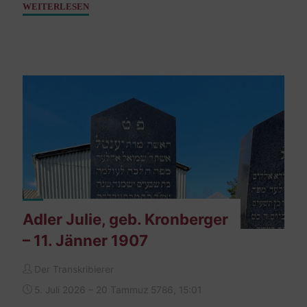
"Adler
WEITERLESEN
Samuel
–
08.
Jänner
1913"
Adler Julie, geb. Kronberger
– 11. Jänner 1907
Der Transkribierer
5. Juli 2026 – 20 Tammuz 5786, 15:01