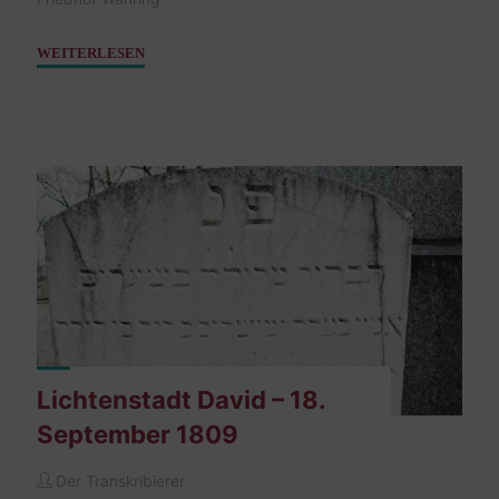
"Dobruschka
WEITERLESEN
(Doberoschky)
Regina
–
07.
Jänner
1815"
Lichtenstadt David – 18.
September 1809
Der Transkribierer