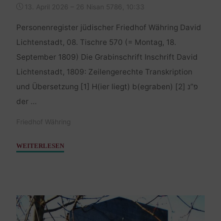
13. April 2026 – 26 Nisan 5786, 10:33
Personenregister jüdischer Friedhof Währing David
Lichtenstadt, 08. Tischre 570 (= Montag, 18.
September 1809) Die Grabinschrift Inschrift David
Lichtenstadt, 1809: Zeilengerechte Transkription
und Übersetzung [1] H(ier liegt) b(egraben) פ”נ [2]
der …
Friedhof Währing
"Lichtenstadt
WEITERLESEN
David
–
18.
September
1809"