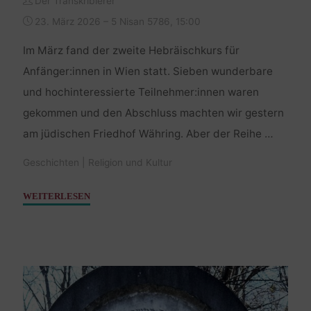
Der Transkribierer
23. März 2026 – 5 Nisan 5786, 15:00
Im März fand der zweite Hebräischkurs für
Anfänger:innen in Wien statt. Sieben wunderbare
und hochinteressierte Teilnehmer:innen waren
gekommen und den Abschluss machten wir gestern
am jüdischen Friedhof Währing. Aber der Reihe …
Geschichten
|
Religion und Kultur
"Hebräisch
WEITERLESEN
auf
der
Mazzesinsel
II"