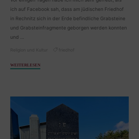
ich auf Facebook sah, dass am jüdischen Friedhof
in Rechnitz sich in der Erde befindliche Grabsteine
und Grabsteinfragmente geborgen werden konnten
und …
Religion und Kultur
friedhof
"Über
WEITERLESEN
aus
der
Erde
geborgene
Grabsteine
und
den
besten
Honig"