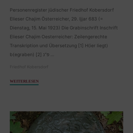
Personenregister jüdischer Friedhof Kobersdorf
Elieser Chajim Österreicher, 29. Ijjar 683 (=
Dienstag, 15. Mai 1923) Die Grabinschrift Inschrift
Elieser Chajim Oesterreicher: Zeilengerechte
Transkription und Übersetzung [1] H(ier liegt)
b(egraben) פ”נ [2] …
Friedhof Kobersdorf
"Österreicher
WEITERLESEN
Elieser
Chajim
–
15.
Mai
1923"