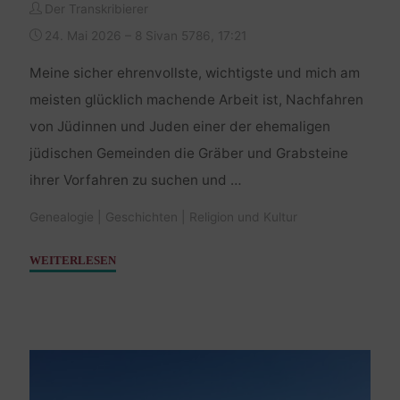
Der Transkribierer
24. Mai 2026 – 8 Sivan 5786, 17:21
Meine sicher ehrenvollste, wichtigste und mich am
meisten glücklich machende Arbeit ist, Nachfahren
von Jüdinnen und Juden einer der ehemaligen
jüdischen Gemeinden die Gräber und Grabsteine
ihrer Vorfahren zu suchen und …
Genealogie
|
Geschichten
|
Religion und Kultur
"Kylie
WEITERLESEN
suchte
und
besuchte
ihre
Vorfahren"