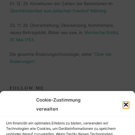
01. 12. 25: Korrekturen der Zahlen der Bestatteten im
Überblicksartikel zum jüdischen Friedhof Währing
.
23. 11. 25: Überarbeitung, Übersetzung, Kommentare,
neues Beitragsbild, Bilder neu usw. in:
Mordechai Eidlitz,
31. Mai 1753
.
Die gesamte Änderungschronologie, siehe
"Über die
Änderungen"
.
FOLLOW ME
Cookie-Zustimmung
verwalten
Um Ihnen/dir ein optimales Erlebnis zu bieten, verwenden wir
Technologien wie Cookies, um Geräteinformationen zu speichern
und/oder darauf zuzugreifen. Wenn Sie/du diesen Technologien