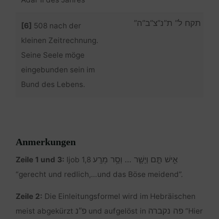
תקח ל” ת”נ”צ”ב”ה”
[6]
508 nach der
kleinen Zeitrechnung.
Seine Seele möge
eingebunden sein im
Bund des Lebens.
Anmerkungen
אִ֣ישׁ תָּ֧ם וְיָשָׁ֛ר … וְסָ֥ר מֵרָֽע
Zeile 1 und 3:
Ijob 1,8
“gerecht und redlich,…und das Böse meidend”.
Zeile 2:
Die Einleitungsformel wird im Hebräischen
פה נקברה
פ”נ
meist abgekürzt
und aufgelöst in
“Hier