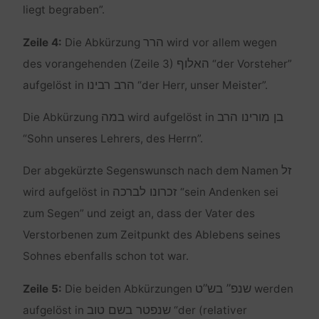
liegt begraben”.
הרר
Zeile 4:
Die Abkürzung
wird vor allem wegen
האלוף
des vorangehenden (Zeile 3)
“der Vorsteher”
הרב רבינו
aufgelöst in
“der Herr, unser Meister”.
בן מורינו הרב
במה
Die Abkürzung
wird aufgelöst in
“Sohn unseres Lehrers, des Herrn”.
זל
Der abgekürzte Segenswunsch nach dem Namen
זכרונו לברכה
wird aufgelöst in
“sein Andenken sei
zum Segen” und zeigt an, dass der Vater des
Verstorbenen zum Zeitpunkt des Ablebens seines
Sohnes ebenfalls schon tot war.
שנפ” בש”ט
Zeile 5:
Die beiden Abkürzungen
werden
שנפטר בשם טוב
aufgelöst in
“der (relativer