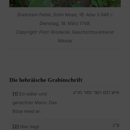
Grabstein Feitel, Sohn Mose, 18. Adar II 548 =
Dienstag, 18. März 1748.
Copyright: Piotr Grodecki, Geschichtsverband
Nikolai
Die hebräische Grabinschrift
איש תם וישר וסור מרע
[1]
Ein edler und
gerechter Mann. Das
Böse mied er.
פ”נ
[2]
Hier liegt