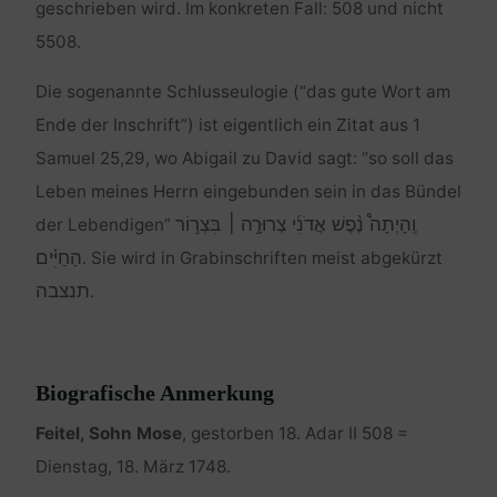
geschrieben wird. Im konkreten Fall: 508 und nicht
5508.
Die sogenannte Schlusseulogie (“das gute Wort am
Ende der Inschrift”) ist eigentlich ein Zitat aus 1
Samuel 25,29, wo Abigail zu David sagt: “so soll das
Leben meines Herrn eingebunden sein in das Bündel
וְֽהָיְתָה֩ נֶ֨פֶשׁ אֲדֹנִ֜י צְרוּרָ֣ה ׀ בִּצְר֣וֹר
der Lebendigen”
הַחַיִּ֗ים
. Sie wird in Grabinschriften meist abgekürzt
תנצבה
.
Biografische Anmerkung
Feitel, Sohn Mose
, gestorben 18. Adar II 508 =
Dienstag, 18. März 1748.