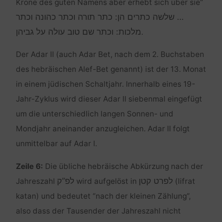
Krone des guten Namens aber erhebt sich über sie”
… שלשה כתרים הן: כתר תורה וכתר כהונה וכתר
מלכות: וכתר שם טוב עולה על גביהן
.
Der Adar II (auch Adar Bet, nach dem 2. Buchstaben
des hebräischen Alef-Bet genannt) ist der 13. Monat
in einem jüdischen Schaltjahr. Innerhalb eines 19-
Jahr-Zyklus wird dieser Adar II siebenmal eingefügt
um die unterschiedlich langen Sonnen- und
Mondjahr aneinander anzugleichen. Adar II folgt
unmittelbar auf Adar I.
Zeile 6:
Die übliche hebräische Abkürzung nach der
לפרט קטן
לפ”ק
Jahreszahl
wird aufgelöst in
(lifrat
katan) und bedeutet “nach der kleinen Zählung”,
also dass der Tausender der Jahreszahl nicht