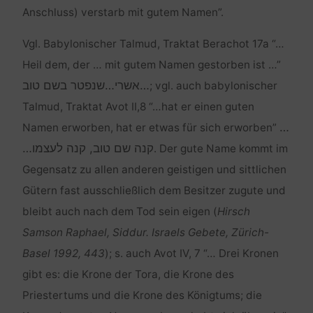
Anschluss) verstarb mit gutem Namen”.
Vgl. Babylonischer Talmud, Traktat Berachot 17a “…
Heil dem, der … mit gutem Namen gestorben ist …”
; vgl. auch babylonischer
Talmud, Traktat Avot II,8 “…hat er einen guten
…
Namen erworben, hat er etwas für sich erworben”
קנה שם טוב, קנה לעצמו…
. Der gute Name kommt im
Gegensatz zu allen anderen geistigen und sittlichen
Gütern fast ausschließlich dem Besitzer zugute und
bleibt auch nach dem Tod sein eigen (
Hirsch
Samson Raphael, Siddur. Israels Gebete, Zürich-
Basel 1992, 443
); s. auch Avot IV, 7 “… Drei Kronen
gibt es: die Krone der Tora, die Krone des
Priestertums und die Krone des Königtums; die