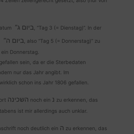
4 Zeilen zeilengerecht gesetzt, also (nur von
ביום ג”
sdatum
, “Tag 3 (= Dienstag)”. In der
ביום ה”
n
, also “Tag 5 (= Donnerstag)” zu
 ein Donnerstag.
gefallen sein, da er die Sterbedaten
dern nur das Jahr angibt. Im
wirklich schon ins Jahr 1806 gefallen.
נ
השכינה
ort
noch ein
zu erkennen, das
bens ist mir allerdings auch unklar.
ה
nschrift noch deutlich ein
zu erkennen, das