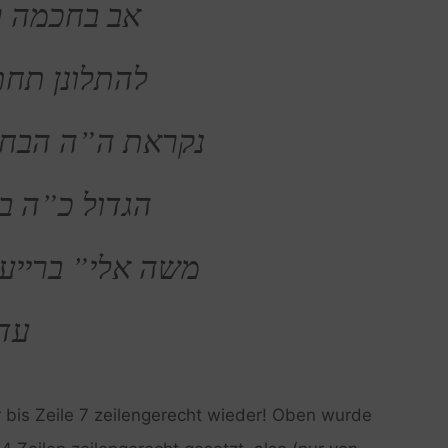
אב בחכמה ר
להתלונן תחת
נקראת ה”ה הבח”
הגדול כ”ה בצ
משה אלי” ברייער 
עד.
r bis Zeile 7 zeilengerecht wieder! Oben wurde