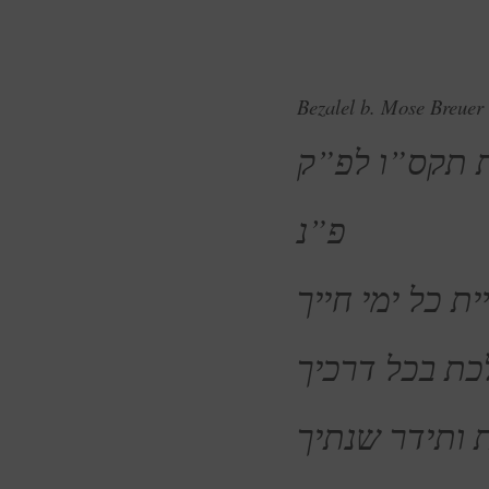
Bezalel b. Mose Breuer
ת תקס”ו לפ”ק
פ”נ
ת כל ימי חייך
כת בכל דרכיך
 ותידר שנתיך