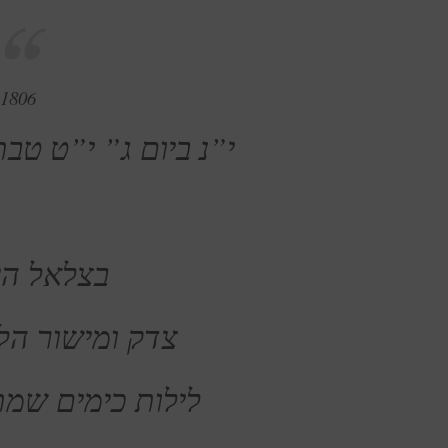
 1806
י”נ ביום ג” י”ט טב
בצלאל היי
צדק ומישור הל
לילות כימים שמת