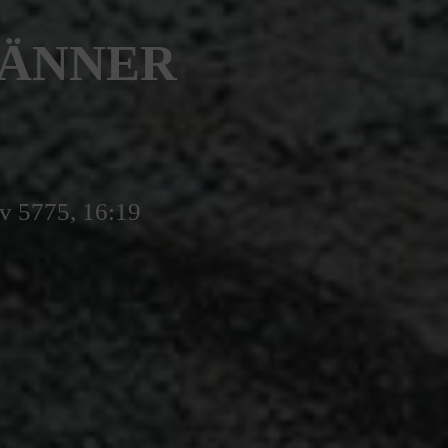
JÄNNER
v 5775, 16:19