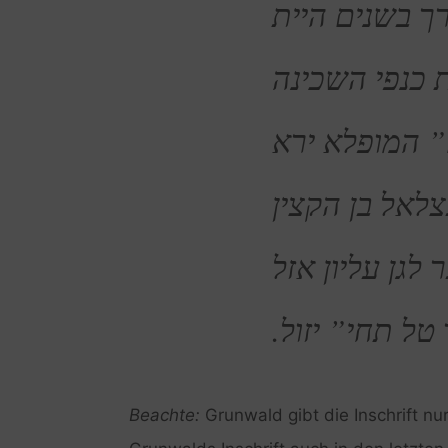
ך בשנים היית
 כנפי השכינה
 המופלא ירא
לאל בן הקצין
לגן עליון אזל
 טל תחי” יזול
Beachte:
Grunwald gibt die Inschrift nu