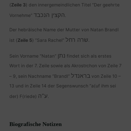
(
Zeile 3
) den innergemeindlichen Titel “Der geehrte
הקצין הנכבד
Vornehme”
.
Der hebräische Name der Mutter von Natan Brandl
שרה רחל
ist (
Zeile 5
) “Sara Rachel”
.
נתן
Sein Vorname “Natan”
findet sich als erstes
Wort in der 7. Zeile sowie als Akrostזchon von Zeile 7
בראנדל
– 9, sein Nachname “Brandl”
von Zeile 10 –
13 und in Zeile 14 der Segenswunsch “a(uf ihm sei
ע”ה
der) F(riede)
.
Biografische Notizen