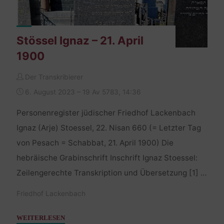
Stössel Ignaz – 21. April
1900
Der Transkribierer
6. August 2023 – 19 Av 5783, 14:36
Personenregister jüdischer Friedhof Lackenbach
Ignaz (Arje) Stoessel, 22. Nisan 660 (= Letzter Tag
von Pesach = Schabbat, 21. April 1900) Die
hebräische Grabinschrift Inschrift Ignaz Stoessel:
Zeilengerechte Transkription und Übersetzung [1] …
Friedhof Lackenbach
"Stössel
WEITERLESEN