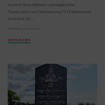
Inschrift Rosa Wellisch: Zeilengerechte
Transkription und Übersetzung [1] {Tränenbaum}
{אלון בכות} [2] …
Friedhof Lackenbach
"Wellisch
WEITERLESEN
Rosa
–
22.
Februar
1932"