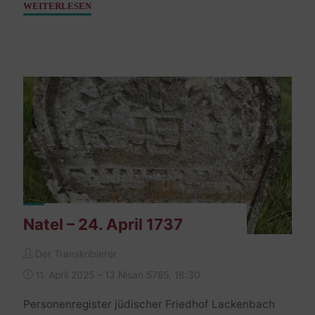
"Adler
WEITERLESEN
Julie,
geb.
Kronberger
–
11.
Jänner
1907"
Natel – 24. April 1737
Der Transkribierer
11. April 2025 – 13 Nisan 5785, 16:30
Personenregister jüdischer Friedhof Lackenbach