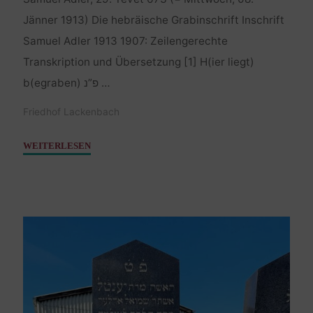
Jänner 1913) Die hebräische Grabinschrift Inschrift
Samuel Adler 1913 1907: Zeilengerechte
Transkription und Übersetzung [1] H(ier liegt)
b(egraben) פ”נ …
Friedhof Lackenbach
"Adler
WEITERLESEN
Samuel
–
08.
Jänner
1913"