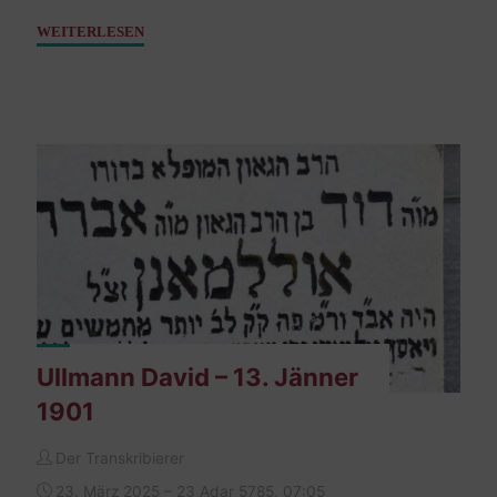
"Ullmann
WEITERLESEN
Juliane,
geb.
Wiener
–
07.
Februar
1911"
Ullmann David – 13. Jänner
1901
Der Transkribierer
23. März 2025 – 23 Adar 5785, 07:05