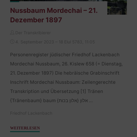
Nussbaum Mordechai – 21.
Dezember 1897
Der Transkribierer
4. September 2023 – 18 Elul 5783, 11:05
Personenregister jüdischer Friedhof Lackenbach
Mordechai Nussbaum, 26. Kislew 658 (= Dienstag,
21. Dezember 1897) Die hebräische Grabinschrift
Inschrift Mordechai Nussbaum: Zeilengerechte
Transkription und Übersetzung [1] Tränen
{Tränenbaum} baum אלון {אלון בכות} …
Friedhof Lackenbach
"Nussbaum
WEITERLESEN
Mordechai