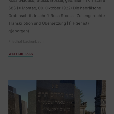
Rosa (Hadass) Stössl/Stössel, geb. Blum, 17. Tischre
683 (= Montag, 09. Oktober 1922) Die hebräische
Grabinschrift Inschrift Rosa Stoessl: Zeilengerechte
Transkription und Übersetzung [1] H(ier ist)
g(eborgen) …
Friedhof Lackenbach
"Stössl
WEITERLESEN
/
Stössel
Rosa,
geb.
Blum
–
09.
Oktober
1922"