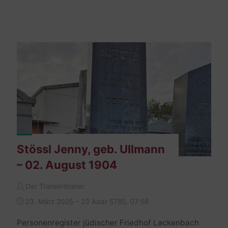
/
Stössel
Marcus
–
02.
Juni
1910"
Stössl Jenny, geb. Ullmann
– 02. August 1904
Der Transkribierer
23. März 2025 – 23 Adar 5785, 07:56
Personenregister jüdischer Friedhof Lackenbach