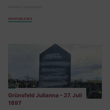
Friedhof Lackenbach
"Biermann
WEITERLESEN
Ilka,
geb.
Lackenbacher
–
19.
Dezember
1923"
Grünsfeld Julianna – 27. Juli
1897