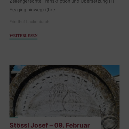
Zeilengerechte Transkription und Übersetzung [1]
E(s ging hinweg) i(hre …
Friedhof Lackenbach
"Hirschler
WEITERLESEN
Theresia
–
10.
Juli
1813"
Stössl Josef – 09. Februar