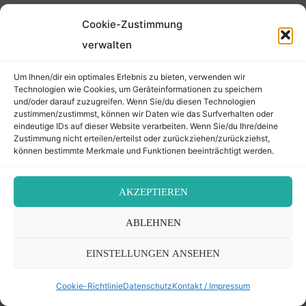
Cookie-Zustimmung
"Leitner
WEITERLESEN
Mose
verwalten
–
22.
Um Ihnen/dir ein optimales Erlebnis zu bieten, verwenden wir
Technologien wie Cookies, um Geräteinformationen zu speichern
März
und/oder darauf zuzugreifen. Wenn Sie/du diesen Technologien
1864"
zustimmen/zustimmst, können wir Daten wie das Surfverhalten oder
eindeutige IDs auf dieser Website verarbeiten. Wenn Sie/du Ihre/deine
Zustimmung nicht erteilen/erteilst oder zurückziehen/zurückziehst,
können bestimmte Merkmale und Funktionen beeinträchtigt werden.
AKZEPTIEREN
ABLEHNEN
Leitner Sarl – 04. April 1869
EINSTELLUNGEN ANSEHEN
Der Transkribierer
29. April 2023 – 8 Iyyar 5783, 11:27
Cookie-Richtlinie
Datenschutz
Kontakt / Impressum