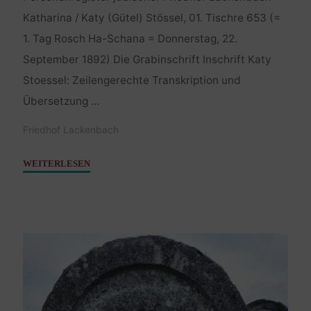
Katharina / Katy (Gütel) Stössel, 01. Tischre 653 (=
1. Tag Rosch Ha-Schana = Donnerstag, 22.
September 1892) Die Grabinschrift Inschrift Katy
Stoessel: Zeilengerechte Transkription und
Übersetzung …
Friedhof Lackenbach
"Stössel
WEITERLESEN
Katharina
–
22.
September
1892"