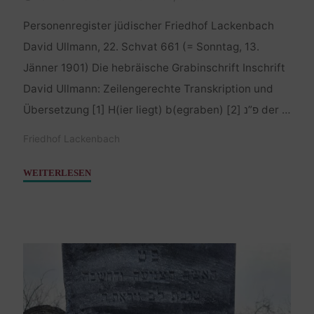
Personenregister jüdischer Friedhof Lackenbach
David Ullmann, 22. Schvat 661 (= Sonntag, 13.
Jänner 1901) Die hebräische Grabinschrift Inschrift
David Ullmann: Zeilengerechte Transkription und
Übersetzung [1] H(ier liegt) b(egraben) פ”נ [2] der …
Friedhof Lackenbach
"Ullmann
WEITERLESEN
David
–
13.
Jänner
1901"