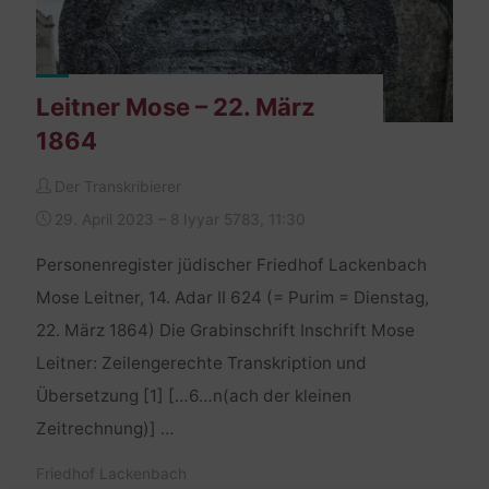
Leitner Mose – 22. März
1864
Der Transkribierer
29. April 2023 – 8 Iyyar 5783, 11:30
Personenregister jüdischer Friedhof Lackenbach
Mose Leitner, 14. Adar II 624 (= Purim = Dienstag,
22. März 1864) Die Grabinschrift Inschrift Mose
Leitner: Zeilengerechte Transkription und
Übersetzung [1] […6…n(ach der kleinen
Zeitrechnung)] …
Friedhof Lackenbach