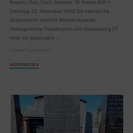
Rosalie / Saly (Sarl) Stoessel, 16. Kislew 656 (=
Dienstag, 03. Dezember 1895) Die hebräische
Grabinschrift Inschrift Rosalie Stoessel:
Zeilengerechte Transkription und Übersetzung [1]
H(ier ist) g(eborgen) …
Friedhof Lackenbach
"Stössel
WEITERLESEN
Rosalie
–
03.
Dezember
1895"