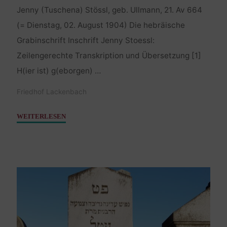
Jenny (Tuschena) Stössl, geb. Ullmann, 21. Av 664
(= Dienstag, 02. August 1904) Die hebräische
Grabinschrift Inschrift Jenny Stoessl:
Zeilengerechte Transkription und Übersetzung [1]
H(ier ist) g(eborgen) …
Friedhof Lackenbach
"Stössl
WEITERLESEN
Jenny,
geb.
Ullmann
–
02.
August
1904"