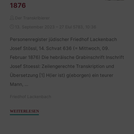
1876
Der Transkribierer
13. September 2023 – 27 Elul 5783, 10:36
Personenregister jüdischer Friedhof Lackenbach
Josef Stössl, 14. Schvat 636 (= Mittwoch, 09.
Februar 1876) Die hebräische Grabinschrift Inschrift
Josef Stoessl: Zeilengerechte Transkription und
Übersetzung [1] H(ier ist) g(eborgen) ein teurer
Mann, …
Friedhof Lackenbach
"Stössl
WEITERLESEN
Josef
–
09.