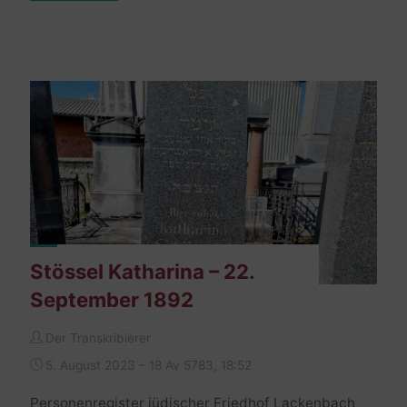
Ignaz
–
21.
April
1900"
Stössel Katharina – 22.
September 1892
Der Transkribierer
5. August 2023 – 18 Av 5783, 18:52
Personenregister jüdischer Friedhof Lackenbach