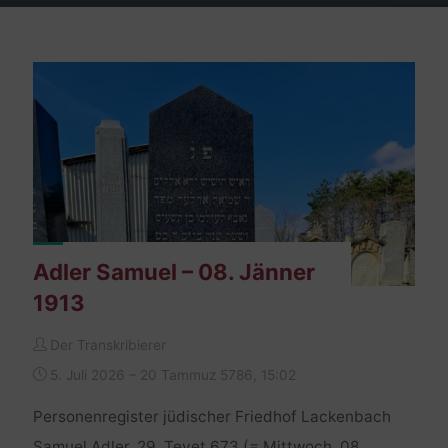
Adler Samuel – 08. Jänner
1913
Der Transkribierer
5. Juli 2026 – 20 Tammuz 5786, 15:02
Personenregister jüdischer Friedhof Lackenbach
Samuel Adler, 29. Tevet 673 (= Mittwoch, 08.