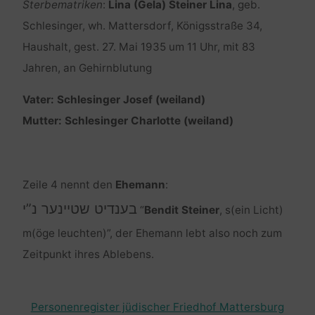
Sterbematriken
:
Lina (Gela) Steiner Lina
, geb.
Schlesinger, wh. Mattersdorf, Königsstraße 34,
Haushalt, gest. 27. Mai 1935 um 11 Uhr, mit 83
Jahren, an Gehirnblutung
Vater: Schlesinger Josef (weiland)
Mutter: Schlesinger Charlotte (weiland)
Zeile 4 nennt den
Ehemann
:
בענדיט שטיינער נ”י
“
Bendit Steiner
, s(ein Licht)
m(öge leuchten)”, der Ehemann lebt also noch zum
Zeitpunkt ihres Ablebens.
Personenregister jüdischer Friedhof Mattersburg