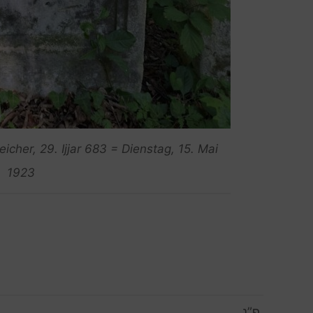
icher, 29. Ijjar 683 = Dienstag, 15. Mai
1923
פ”נ