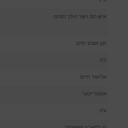
איש תם וישר הולך תמים
זקן ושבע ימים
כ’ה
אליעזר חיים
אסטרייכער
ע’ה
י’נ לתאבון משפחתו