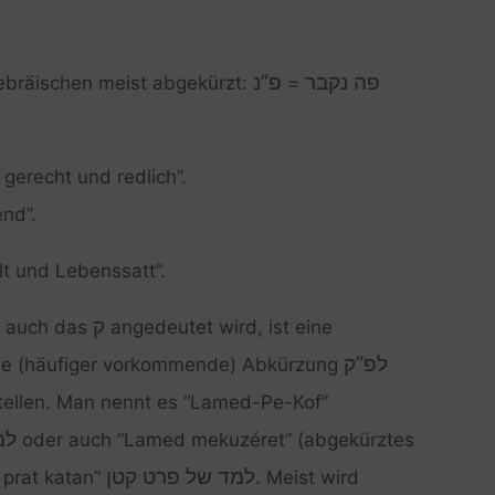
פה נקבר
פ”נ
Hebräischen meist abgekürzt:
=
gerecht und redlich”.
nd”.
lt und Lebenssatt”.
ק
 auch das
angedeutet wird, ist eine
לפ”ק
 die (häufiger vorkommende) Abkürzung
stellen. Man nennt es “Lamed-Pe-Kof”
למ
oder auch “Lamed mekuzéret” (abgekürztes
למד של פרט קטן
 prat katan”
. Meist wird