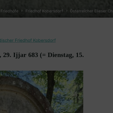
 Friedhöfe
Friedhof Kobersdorf
Österreicher Elieser Ch
discher Friedhof Kobersdorf
 29. Ijjar 683 (= Dienstag, 15.