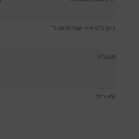
m
ביום כ”ט אייר שנת תרפג ל”
תנצב”ה
ש’א ריזל