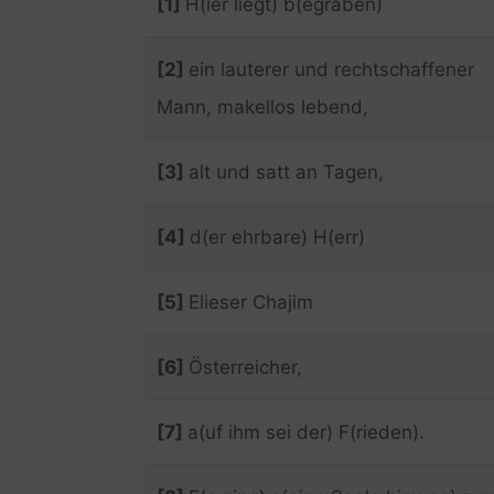
[1]
H(ier liegt) b(egraben)
[2]
ein lauterer und rechtschaffener
Mann, makellos lebend,
[3]
alt und satt an Tagen,
[4]
d(er ehrbare) H(err)
[5]
Elieser Chajim
[6]
Österreicher,
[7]
a(uf ihm sei der) F(rieden).