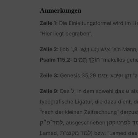
Anmerkungen
Zeile 1:
Die Einleitungsformel wird im 
“Hier liegt begraben”.
אִ֣ישׁ תָּ֧ם וְיָשָׁ֛ר
Zeile 2:
Ijob 1,8
“ein Mann, 
הוֹלֵ֣ךְ תָּ֭מִים
Psalm 115,2:
“makellos gehe
זָקֵ֖ן וּשְׂבַ֣ע יָמִ֑ים
Zeile 3:
Genesis 35,29
“a
פ
ל
Zeile 9:
Das
, in dem sowohl das
als
typografische Ligatur, die dazu dient,
“nach der kleinen Zeitrechnung” darzu
ד לפרט קטן
למד־פ״ק
, ausgeschrieben
למד מקוצרת
Lamed,
) bzw. “Lamed des