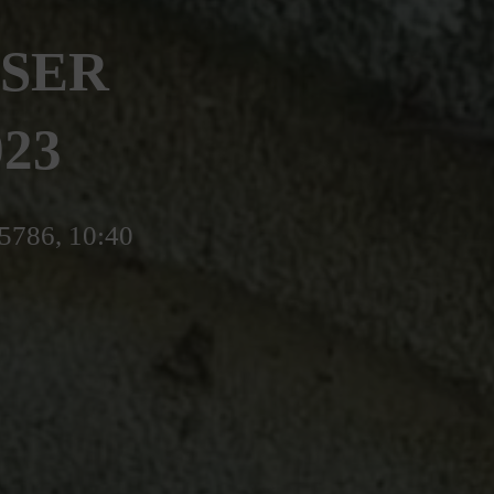
ESER
923
5786, 10:40