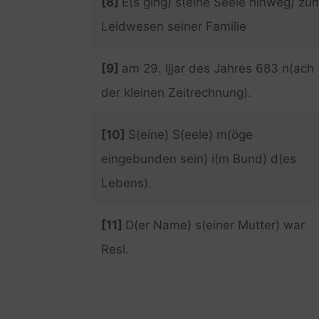
[8]
E(s ging) s(eine Seele hinweg) zu
Leidwesen seiner Familie
[9]
am 29. Ijjar des Jahres 683 n(ach
der kleinen Zeitrechnung).
[10]
S(eine) S(eele) m(öge
eingebunden sein) i(m Bund) d(es
Lebens).
[11]
D(er Name) s(einer Mutter) war
Resl.