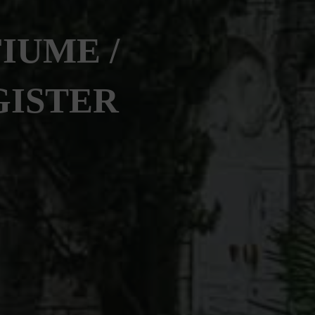
IUME /
GISTER