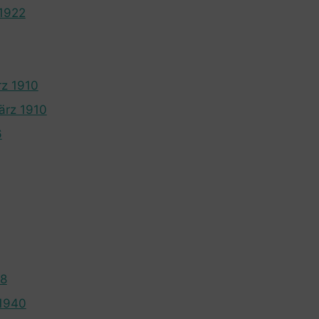
 1922
rz 1910
ärz 1910
6
28
 1940