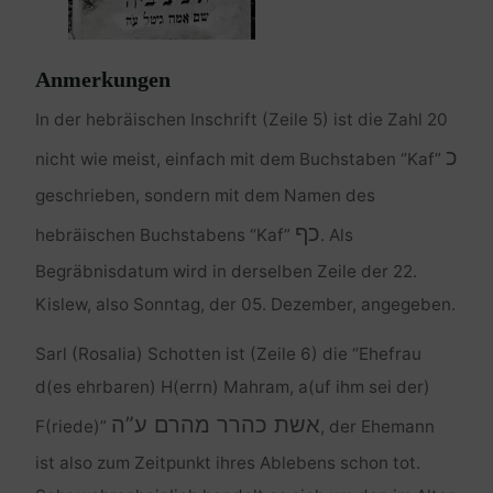
Anmerkungen
In der hebräischen Inschrift (Zeile 5) ist die Zahl 20
כ
nicht wie meist, einfach mit dem Buchstaben “Kaf”
geschrieben, sondern mit dem Namen des
כף
hebräischen Buchstabens “Kaf”
. Als
Begräbnisdatum wird in derselben Zeile der 22.
Kislew, also Sonntag, der 05. Dezember, angegeben.
Sarl (Rosalia) Schotten ist (Zeile 6) die “Ehefrau
d(es ehrbaren) H(errn) Mahram, a(uf ihm sei der)
אשת כהרר מהרם ע”ה
F(riede)”
, der Ehemann
ist also zum Zeitpunkt ihres Ablebens schon tot.