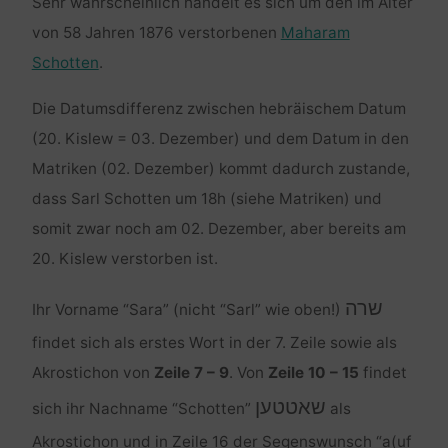
Sehr wahrscheinlich handelt es sich um den im Alter
von 58 Jahren 1876 verstorbenen
Maharam
Schotten
.
Die Datumsdifferenz zwischen hebräischem Datum
(20. Kislew = 03. Dezember) und dem Datum in den
Matriken (02. Dezember) kommt dadurch zustande,
dass Sarl Schotten um 18h (siehe Matriken) und
somit zwar noch am 02. Dezember, aber bereits am
20. Kislew verstorben ist.
שרה
Ihr Vorname “Sara” (nicht “Sarl” wie oben!)
findet sich als erstes Wort in der 7. Zeile sowie als
Akrostichon von
Zeile 7 – 9
. Von
Zeile 10 – 15
findet
שאטטען
sich ihr Nachname “Schotten”
als
Akrostichon und in Zeile 16 der Segenswunsch “a(uf