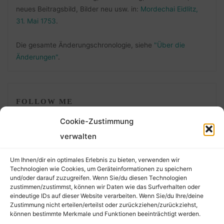
neues Beitragsbild, Bilder neu usw. in:
Mordechai Eidlitz,
31. Mai 1753
.
Die gesamte Änderungschronologie, siehe
"Über die
Änderungen"
.
FOLLOW ME
Cookie-Zustimmung
verwalten
Um Ihnen/dir ein optimales Erlebnis zu bieten, verwenden wir
Technologien wie Cookies, um Geräteinformationen zu speichern
und/oder darauf zuzugreifen. Wenn Sie/du diesen Technologien
zustimmen/zustimmst, können wir Daten wie das Surfverhalten oder
eindeutige IDs auf dieser Website verarbeiten. Wenn Sie/du Ihre/deine
©2026 Der Transkribierer
Zustimmung nicht erteilen/erteilst oder zurückziehen/zurückziehst,
können bestimmte Merkmale und Funktionen beeinträchtigt werden.