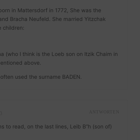
orn in Mattersdorf in 1772, She was the
and Bracha Neufeld. She married Yitzchak
 children:
 (who I think is the Loeb son on Itzik Chaim in
mentioned above.
d often used the surname BADEN.
n
ANTWORTEN
 to read, on the last lines, Leib B”h (son of)