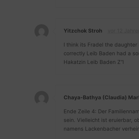
Yitzchok Stroh
vor 12 Jahre
I think its Fradel the daughter
correctly Leib Baden had a so
Hakatzin Leib Baden Z”l
Chaya-Bathya (Claudia) Mar
Ende Zeile 4: Der Familienname des קצין könnte לאקנעבאכער (
sein. Vielleicht ist eruierbar,
namens Lackenbacher verheir