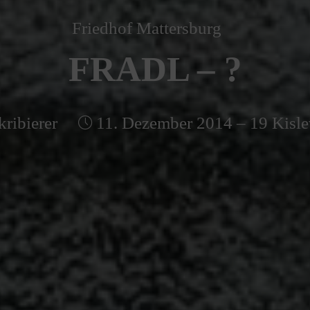
Friedhof Mattersburg
FRADL – ?
kribierer
11. Dezember 2014 – 19 Kisle