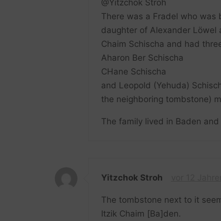
@Yitzchok Stroh
There was a Fradel who was b
daughter of Alexander Löwel 
Chaim Schischa and had three
Aharon Ber Schischa
CHane Schischa
and Leopold (Yehuda) Schischa
the neighboring tombstone) 
The family lived in Baden an
Yitzchok Stroh
vor 12 Jahre
The tombstone next to it seems
Itzik Chaim [Ba]den.