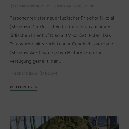
17. Dezember 2025 – 28 Kislev 5786, 16:40
Personenregister neuer jüdischer Friedhof Nikolai
(Mikołów) Der Grabstein befindet sich am neuen
jüdischen Friedhof Nikolai (Mikołów), Polen. Das
Foto wurde mir vom Nikolaier Geschichtsverband
(Mikołowskie Towarzystwo Historyczne) zur
Verfügung gestellt, der …
Friedhof Nikolai (Mikolow)
"Chana
WEITERLESEN
–
Tochter
Juda
Löb
–