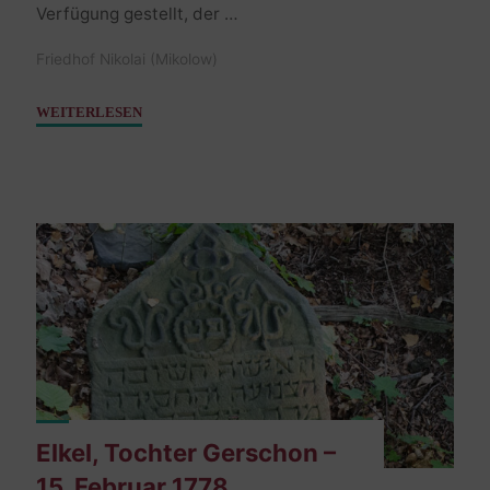
Verfügung gestellt, der …
Friedhof Nikolai (Mikolow)
"Chaja,
WEITERLESEN
Tochter
Jakob
–
25.
November
1785"
Elkel, Tochter Gerschon –
15. Februar 1778