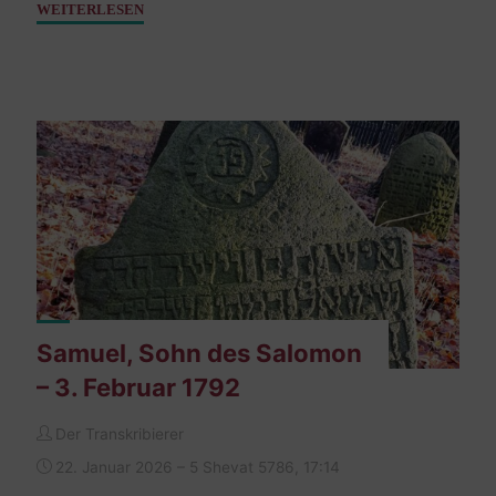
"Kohn
WEITERLESEN
Rachel
–
13.
August
1807"
Samuel, Sohn des Salomon
– 3. Februar 1792
Der Transkribierer
22. Januar 2026 – 5 Shevat 5786, 17:14