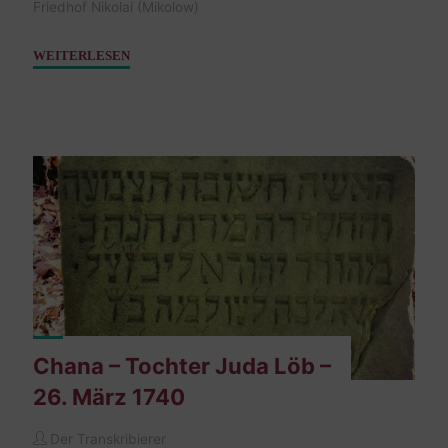
Friedhof Nikolai (Mikolow)
"Breindel,
WEITERLESEN
Tochter
Abraham
–
21.
Juni
1781"
Chana – Tochter Juda Löb –
26. März 1740
Der Transkribierer