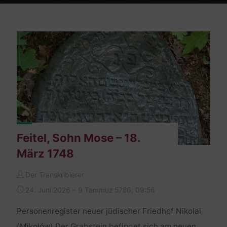
Home
en passant
Archiv für die Kategorie "Friedhof Nikolai (Mikolow)"
Feitel, Sohn Mose – 18.
März 1748
Der Transkribierer
24. Juni 2026 – 9 Tammuz 5786, 09:56
Personenregister neuer jüdischer Friedhof Nikolai
(Mikołów) Der Grabstein befindet sich am neuen