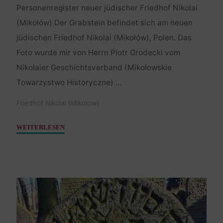
Personenregister neuer jüdischer Friedhof Nikolai
(Mikołów) Der Grabstein befindet sich am neuen
jüdischen Friedhof Nikolai (Mikołów), Polen. Das
Foto wurde mir von Herrn Piotr Grodecki vom
Nikolaier Geschichtsverband (Mikołowskie
Towarzystwo Historyczne) …
Friedhof Nikolai (Mikolow)
"Samuel,
WEITERLESEN
Sohn
des
Salomon
–
3.
Februar
1792"