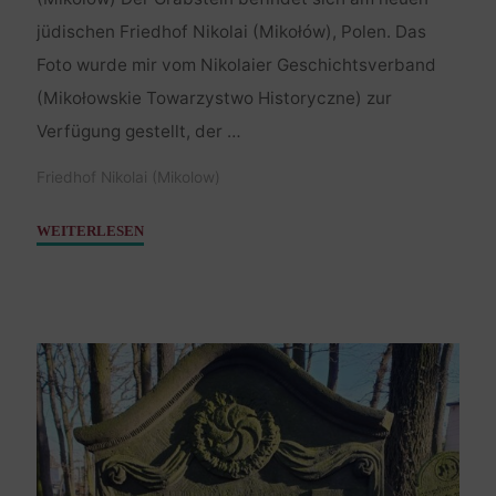
jüdischen Friedhof Nikolai (Mikołów), Polen. Das
Foto wurde mir vom Nikolaier Geschichtsverband
(Mikołowskie Towarzystwo Historyczne) zur
Verfügung gestellt, der …
Friedhof Nikolai (Mikolow)
"Feitel,
WEITERLESEN
Sohn
Mose
–
18.
März
1748"