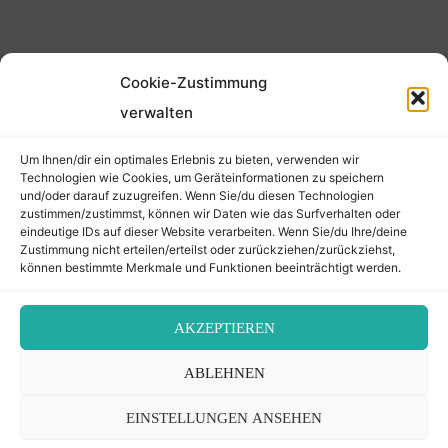
Cookie-Zustimmung
©2026 Der Transkribierer
verwalten
Um Ihnen/dir ein optimales Erlebnis zu bieten, verwenden wir
Back
Technologien wie Cookies, um Geräteinformationen zu speichern
und/oder darauf zuzugreifen. Wenn Sie/du diesen Technologien
Kontakt / Impressum
zustimmen/zustimmst, können wir Daten wie das Surfverhalten oder
to
eindeutige IDs auf dieser Website verarbeiten. Wenn Sie/du Ihre/deine
Datenschutz
Zustimmung nicht erteilen/erteilst oder zurückziehen/zurückziehst,
Cookie-Richtlinie (EU)
können bestimmte Merkmale und Funktionen beeinträchtigt werden.
Top
AKZEPTIEREN
ABLEHNEN
EINSTELLUNGEN ANSEHEN