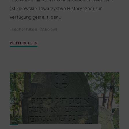
(Mikołowskie Towarzystwo Historyczne) zur
Verfügung gestellt, der …
Friedhof Nikolai (Mikolow)
"Josef,
WEITERLESEN
Sohn
Mose
–
09.
März
1788"