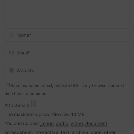
Save my name, email, and site URL in my browser for next
time I post a comment.
Attachment
The maximum upload file size: 10 MB.
You can upload:
image
,
audio
,
video
,
document
,
spreadsheet
,
interactive
,
text
,
archive
,
code
,
other
.