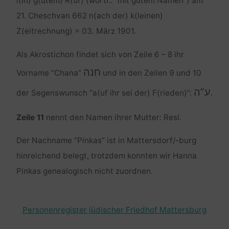
i(in) g(utem) R(uf) (wörtl.: “mit gutem Namen”) am
21. Cheschvan 662 n(ach der) k(leinen)
Z(eitrechnung) = 03. März 1901.
Als Akrostichon findet sich von Zeile 6 – 8 ihr
חנה
Vorname “Chana”
und in den Zeilen 9 und 10
ע”ה
der Segenswunsch “a(uf ihr sei der) F(rieden)”:
.
Zeile 11
nennt den Namen ihrer Mutter: Resl.
Der Nachname “Pinkas” ist in Mattersdorf/-burg
hinreichend belegt, trotzdem konnten wir Hanna
Pinkas genealogisch nicht zuordnen.
Personenregister jüdischer Friedhof Mattersburg