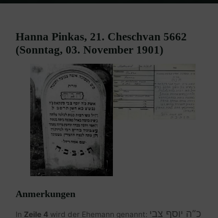
Home
Burgenland Friedhöfe
Friedhof Mattersburg
Pinkas
Hanna – 03. März 1901
Hanna Pinkas, 21. Cheschvan 5662
(Sonntag, 03. November 1901)
Anmerkungen
כ”ה יוסף צבי
In
Zeile 4
wird der Ehemann genannt: