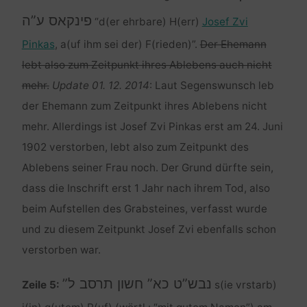
פינקאס ע”ה
“d(er ehrbare) H(err)
Josef Zvi
Pinkas
, a(uf ihm sei der) F(rieden)”.
Der Ehemann
lebt also zum Zeitpunkt ihres Ablebens auch nicht
mehr.
Update 01. 12. 2014
: Laut Segenswunsch leb
der Ehemann zum Zeitpunkt ihres Ablebens nicht
mehr. Allerdings ist Josef Zvi Pinkas erst am 24. Juni
1902 verstorben, lebt also zum Zeitpunkt des
Ablebens seiner Frau noch. Der Grund dürfte sein,
dass die Inschrift erst 1 Jahr nach ihrem Tod, also
beim Aufstellen des Grabsteines, verfasst wurde
und zu diesem Zeitpunkt Josef Zvi ebenfalls schon
verstorben war.
נבש”ט כא” חשון תרסב ל”
Zeile 5:
s(ie vrstarb)