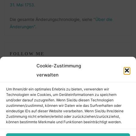
31. Mai 1753
.
Die gesamte Änderungschronologie, siehe
"Über die
Änderungen"
.
FOLLOW ME
Cookie-Zustimmung
verwalten
Um Ihnen/dir ein optimales Erlebnis zu bieten, verwenden wir
Technologien wie Cookies, um Geräteinformationen zu speichern
und/oder darauf zuzugreifen. Wenn Sie/du diesen Technologien
zustimmen/zustimmst, können wir Daten wie das Surfverhalten oder
eindeutige IDs auf dieser Website verarbeiten. Wenn Sie/du Ihre/deine
©2026 Der Transkribierer
Zustimmung nicht erteilen/erteilst oder zurückziehen/zurückziehst,
können bestimmte Merkmale und Funktionen beeinträchtigt werden.