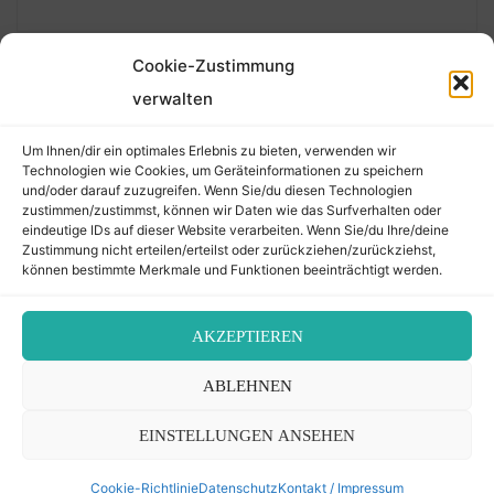
Cookie-Zustimmung
verwalten
Suchen
Um Ihnen/dir ein optimales Erlebnis zu bieten, verwenden wir
nach:
Technologien wie Cookies, um Geräteinformationen zu speichern
und/oder darauf zuzugreifen. Wenn Sie/du diesen Technologien
zustimmen/zustimmst, können wir Daten wie das Surfverhalten oder
eindeutige IDs auf dieser Website verarbeiten. Wenn Sie/du Ihre/deine
©2026 Der Transkribierer
Zustimmung nicht erteilen/erteilst oder zurückziehen/zurückziehst,
können bestimmte Merkmale und Funktionen beeinträchtigt werden.
Back
AKZEPTIEREN
Kontakt / Impressum
ABLEHNEN
to
Datenschutz
Cookie-Richtlinie (EU)
EINSTELLUNGEN ANSEHEN
Top
Cookie-Richtlinie
Datenschutz
Kontakt / Impressum