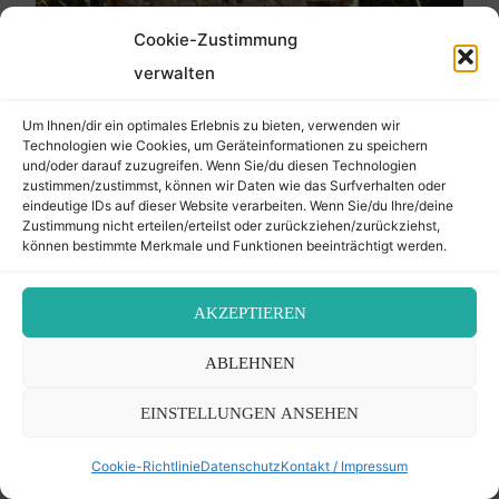
Cookie-Zustimmung
verwalten
hebräischer Grabinschriften. Eine Hilfeseite:
Lesen und Verstehen
.
Um Ihnen/dir ein optimales Erlebnis zu bieten, verwenden wir
Technologien wie Cookies, um Geräteinformationen zu speichern
und/oder darauf zuzugreifen. Wenn Sie/du diesen Technologien
zustimmen/zustimmst, können wir Daten wie das Surfverhalten oder
eindeutige IDs auf dieser Website verarbeiten. Wenn Sie/du Ihre/deine
NEUE PODCASTS: TACHELES UND
Zustimmung nicht erteilen/erteilst oder zurückziehen/zurückziehst,
können bestimmte Merkmale und Funktionen beeinträchtigt werden.
EINGEBUNDENE PODCASTFOLGEN
AKZEPTIEREN
Vom Koschatn und der Kria
ABLEHNEN
Gedenkfeier für die Opfer des Nationalsozialismus
EINSTELLUNGEN ANSEHEN
Cookie-Richtlinie
Datenschutz
Kontakt / Impressum
CHANGELOG