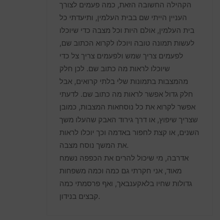
הקהילה החשובה הזאת, כמה פעמים לצורך
העניין הייתי שם בבית העלמין, ותיעדתי כל
בית העלמין, אולם היות וכל מצבה כדי שיוכלו
לעשות תמונה טובה ויוכלו לקרוא הכתוב שם,
לפעמים צריך שמש ולפעמים צריך צל כדי
שיוכלו לראות מה כתוב שם. לכן חלק
מהמצבות בתמונות שלי בלתי קרואים, אבל
חלק גדול אפשר לראות מה כתוב שם. לדעתי
אפשר לקרוא את כל נוסחאות המצבות, כמובן
שצריך שיפוץ, או דרך גירוד האבק שהעלו משך
השנים, או קצת לחפור באדמה וכך יוכלו לראות
את המשך נוסח מצבה.
אדרבה, מי שיכול להרים את הכפפה נשמח
מאוד, אני חקרתי גם כמה וכמה משפחות
גדולות שחיו בלאקענבאך, ואף פרסמתי כמה
קבצים בנידון.