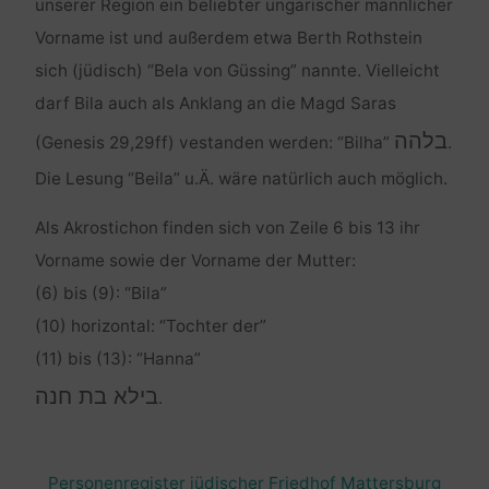
unserer Region ein beliebter ungarischer männlicher
Vorname ist und außerdem etwa Berth Rothstein
sich (jüdisch) “Bela von Güssing” nannte. Vielleicht
darf Bila auch als Anklang an die Magd Saras
בלהה
(Genesis 29,29ff) vestanden werden: “Bilha”
.
Die Lesung “Beila” u.Ä. wäre natürlich auch möglich.
Als Akrostichon finden sich von Zeile 6 bis 13 ihr
Vorname sowie der Vorname der Mutter:
(6) bis (9): “Bila”
(10) horizontal: “Tochter der”
(11) bis (13): “Hanna”
בילא בת חנה
.
Personenregister jüdischer Friedhof Mattersburg