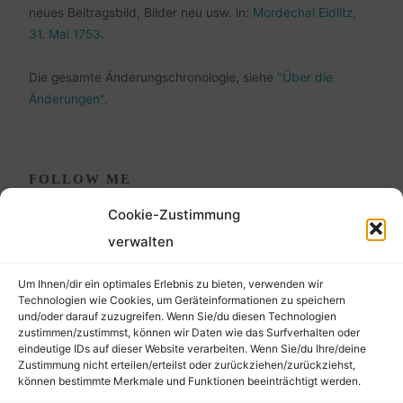
neues Beitragsbild, Bilder neu usw. in:
Mordechai Eidlitz,
31. Mai 1753
.
Die gesamte Änderungschronologie, siehe
"Über die
Änderungen"
.
FOLLOW ME
Cookie-Zustimmung
verwalten
Um Ihnen/dir ein optimales Erlebnis zu bieten, verwenden wir
Technologien wie Cookies, um Geräteinformationen zu speichern
und/oder darauf zuzugreifen. Wenn Sie/du diesen Technologien
zustimmen/zustimmst, können wir Daten wie das Surfverhalten oder
eindeutige IDs auf dieser Website verarbeiten. Wenn Sie/du Ihre/deine
©2026 Der Transkribierer
Zustimmung nicht erteilen/erteilst oder zurückziehen/zurückziehst,
können bestimmte Merkmale und Funktionen beeinträchtigt werden.