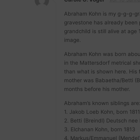
Abraham Kohn is my g-g-g-gr
gravestone has already been 
grandchild is still alive at ag
image.
Abraham Kohn was born about 
in the Mattersdorf metrical sh
than what is shown here. His
mother was Babaetha/Betti (B
months before his mother.
Abraham’s known siblings are
1. Jakob Loeb Kohn, born 1811
2. Betti (Breindl) Deutsch nee 
3. Elchanan Kohn, born 1813
4. Markus/Emmanuel (Mendel