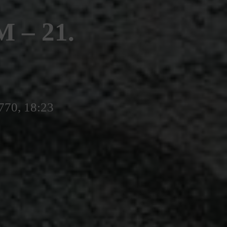
– 21.
770, 18:23