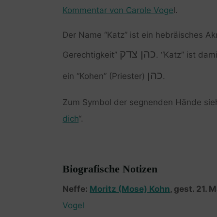
Kommentar von Carole Voge
l.
Der Name “Katz” ist ein hebräisches Ak
כהן צדק
Gerechtigkeit”
. “Katz” ist da
כהן
ein “Kohen” (Priester)
.
Zum Symbol der segnenden Hände siehe
dich
“.
Biografische Notizen
Neffe:
Moritz (Mose) Kohn
, gest. 21. 
Vogel