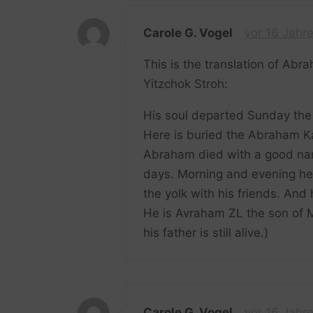
Carole G. Vogel
vor 16 Jahr
This is the translation of Abr
Yitzchok Stroh:
His soul departed Sunday the
Here is buried the Abraham K
Abraham died with a good nam
days. Morning and evening he 
the yolk with his friends. And 
He is Avraham ZL the son of M
his father is still alive.)
Carole G. Vogel
vor 16 Jahr