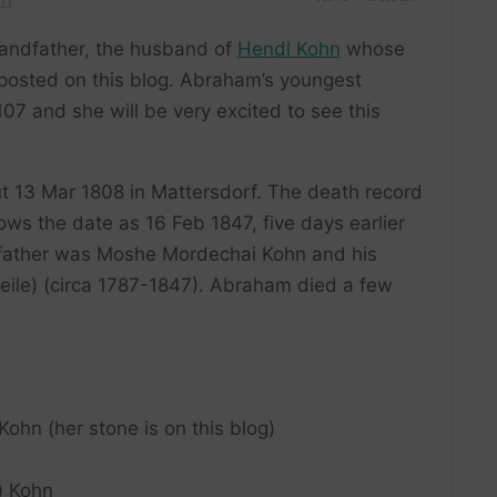
andfather, the husband of
Hendl Kohn
whose
posted on this blog. Abraham’s youngest
e 107 and she will be very excited to see this
13 Mar 1808 in Mattersdorf. The death record
ows the date as 16 Feb 1847, five days earlier
 father was Moshe Mordechai Kohn and his
eile) (circa 1787-1847). Abraham died a few
:
Kohn (her stone is on this blog)
) Kohn