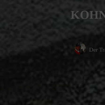
KOHN
Der Tr