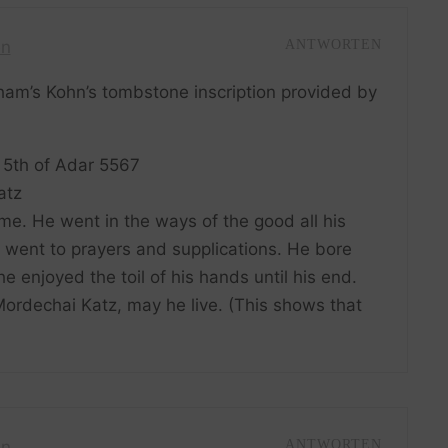
en
ANTWORTEN
aham’s Kohn’s tombstone inscription provided by
 5th of Adar 5567
atz
e. He went in the ways of the good all his
went to prayers and supplications. He bore
he enjoyed the toil of his hands until his end.
ordechai Katz, may he live. (This shows that
en
ANTWORTEN