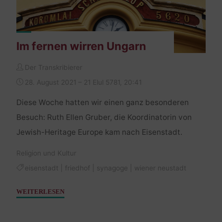
Im fernen wirren Ungarn
Der Transkribierer
28. August 2021 – 21 Elul 5781, 20:41
Diese Woche hatten wir einen ganz besonderen
Besuch: Ruth Ellen Gruber, die Koordinatorin von
Jewish-Heritage Europe kam nach Eisenstadt.
Religion und Kultur
eisenstadt
|
friedhof
|
synagoge
|
wiener neustadt
"Im
WEITERLESEN
fernen
wirren