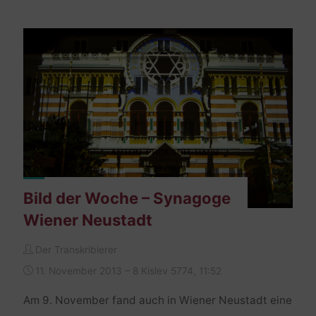
Ungarn"
Bild der Woche – Synagoge
Wiener Neustadt
Der Transkribierer
11. November 2013 – 8 Kislev 5774, 11:52
Am 9. November fand auch in Wiener Neustadt eine