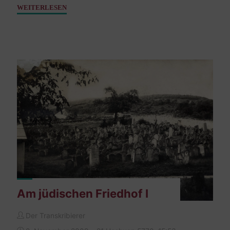
"Präsentation
WEITERLESEN
der
mittelalterlichen
Grabsteine"
Am jüdischen Friedhof I
Der Transkribierer