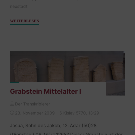
neustadt
"Grabstein
WEITERLESEN
Mittelalter
II"
Grabstein Mittelalter I
Der Transkribierer
23. November 2009 – 6 Kislev 5770, 13:29
Josua, Sohn des Jakob, 12. Adar (50)28 =
(Dienstag,) 06. März 1268? Dieser Grabstein ist der