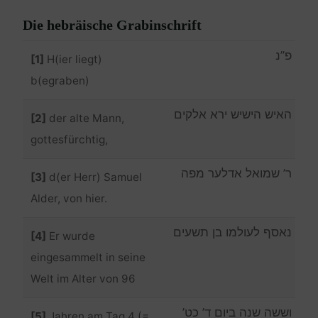
Die hebräische Grabinschrift
פ”נ
[1]
H(ier liegt)
b(egraben)
האיש הישיש ירא אלקים
[2]
der alte Mann,
gottesfürchtig,
ר’ שמואל אדלער מפה
[3]
d(er Herr) Samuel
Alder, von hier.
נאסף לעולמו בן תשעים
[4]
Er wurde
eingesammelt in seine
Welt im Alter von 96
וששה שנה ביום ד’ כט’
[5]
Jahren am Tag 4 (=