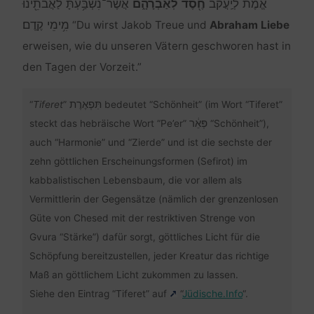
אֱמֶת֙ לְיַֽעֲקֹ֔ב
חֶ֖סֶד
לְאַבְרָהָ֑ם
אֲשֶׁר־נִשְׁבַּ֥עְתָּ לַאֲבֹתֵ֖ינוּ
מִ֥ימֵי קֶֽדֶם׃
“Du wirst Jakob Treue und
Abraham Liebe
erweisen, wie du unseren Vätern geschworen hast in
den Tagen der Vorzeit.”
תִּפְאֶרֶת
“
Tiferet
”
bedeutet “Schönheit” (im Wort “Tiferet”
פְּאֵ֔ר
steckt das hebräische Wort “Pe’er”
“Schönheit”),
auch “Harmonie” und “Zierde” und ist die sechste der
zehn göttlichen Erscheinungsformen (Sefirot) im
kabbalistischen Lebensbaum, die vor allem als
Vermittlerin der Gegensätze (nämlich der grenzenlosen
Güte von Chesed mit der restriktiven Strenge von
Gvura “Stärke”) dafür sorgt, göttliches Licht für die
Schöpfung bereitzustellen, jeder Kreatur das richtige
Maß an göttlichem Licht zukommen zu lassen.
Siehe den Eintrag “Tiferet” auf
“
Jüdische.Info
“.