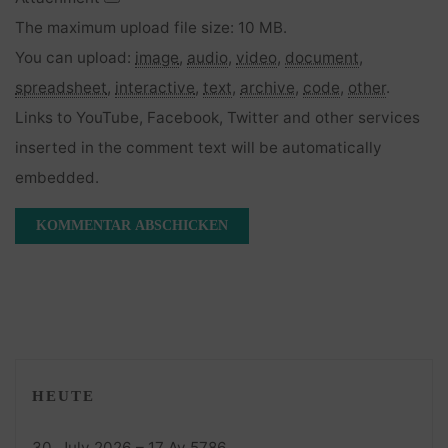
The maximum upload file size: 10 MB.
You can upload:
image
,
audio
,
video
,
document
,
spreadsheet
,
interactive
,
text
,
archive
,
code
,
other
.
Links to YouTube, Facebook, Twitter and other services
inserted in the comment text will be automatically
embedded.
HEUTE
30. July 2026 – 17 Av 5786