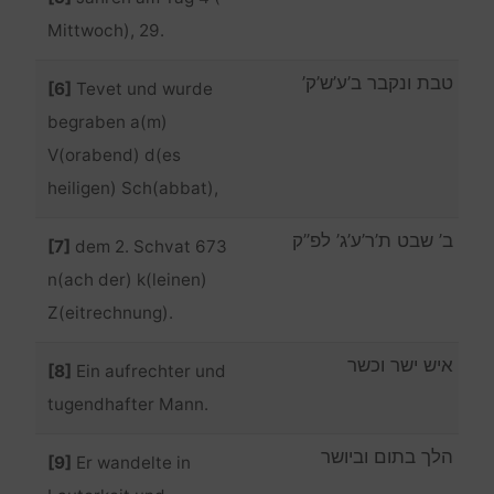
Mittwoch), 29.
טבת ונקבר ב’ע’ש’ק’
[6]
Tevet und wurde
begraben a(m)
V(orabend) d(es
heiligen) Sch(abbat),
ב’ שבט ת’ר’ע’ג’ לפ”ק
[7]
dem 2. Schvat 673
n(ach der) k(leinen)
Z(eitrechnung).
איש ישר וכשר
[8]
Ein aufrechter und
tugendhafter Mann.
הלך בתום וביושר
[9]
Er wandelte in