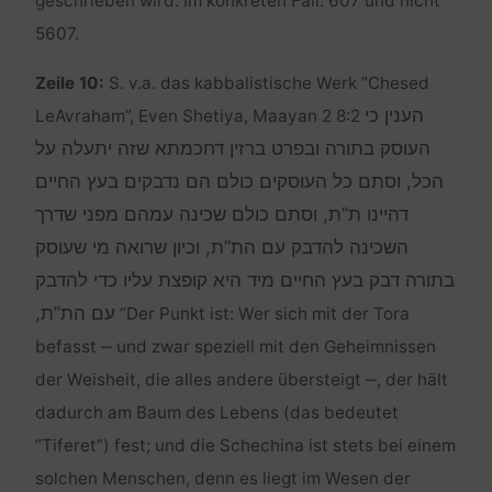
geschrieben wird. Im konkreten Fall: 607 und nicht
5607.
Zeile 10:
S. v.a. das kabbalistische Werk “Chesed
הענין כי
LeAvraham”, Even Shetiya, Maayan 2 8:2
העוסק בתורה ובפרט ברזין דחכמתא שזה יתעלה על
הכל, וסתם כל העוסקים כולם הם נדבקים בעץ החיים
דהיינו ת”ת, וסתם כולם שכינה עמהם מפני שדרך
השכינה להדבק עם הת”ת, וכיון שרואה מי שעוסק
בתורה דבק בעץ החיים מיד היא קופצת עליו כדי להדבק
עם הת”ת,
“Der Punkt ist: Wer sich mit der Tora
befasst ‒ und zwar speziell mit den Geheimnissen
der Weisheit, die alles andere übersteigt ‒, der hält
dadurch am Baum des Lebens (das bedeutet
“Tiferet”) fest; und die Schechina ist stets bei einem
solchen Menschen, denn es liegt im Wesen der