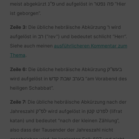
פה נפטר
פ”נ
meist abgekürzt
und aufgelöst in
“Hier
ist geborgen”.
ר
Zeile 3:
Die übliche hebräische Abkürzung
wird
רב
aufgelöst in
(“rev”) und bedeutet schlicht “Herr”.
Siehe auch meinen
ausführlicheren Kommentar zum
Thema
.
בעש”ק
Zeile 6:
Die übliche hebräische Abkürzung
בערב שבת קדש
wird aufgelöst in
“am Vorabend des
heiligen Schabbat”.
Zeile 7:
Die übliche hebräische Abkürzung nach der
לפרט קטן
לפ”ק
Jahreszahl
wird aufgelöst in
(lifrat
katan) und bedeutet “nach der kleinen Zählung”,
also dass der Tausender der Jahreszahl nicht