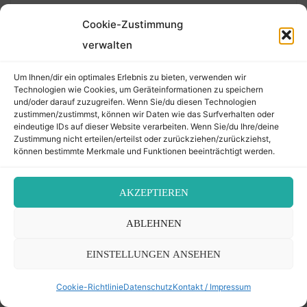
Cookie-Zustimmung
Geschichten
/
Religion und Kultur
verwalten
Die drei jüdischen Friedhöfe im
Seewinkel
Um Ihnen/dir ein optimales Erlebnis zu bieten, verwenden wir
4. Mai 2026 – 17 Iyyar 5786
Technologien wie Cookies, um Geräteinformationen zu speichern
und/oder darauf zuzugreifen. Wenn Sie/du diesen Technologien
zustimmen/zustimmst, können wir Daten wie das Surfverhalten oder
eindeutige IDs auf dieser Website verarbeiten. Wenn Sie/du Ihre/deine
Geschichten
/
Religion und Kultur
Zustimmung nicht erteilen/erteilst oder zurückziehen/zurückziehst,
Am jüdischen Friedhof Mödling
können bestimmte Merkmale und Funktionen beeinträchtigt werden.
1. Mai 2026 – 14 Iyyar 5786
AKZEPTIEREN
ABLEHNEN
Friedhof Währing
Dobruschka (Doberoschky) Regina –
EINSTELLUNGEN ANSEHEN
07. Jänner 1815
23. April 2026 – 6 Iyyar 5786
Cookie-Richtlinie
Datenschutz
Kontakt / Impressum