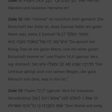
נְקִ֥י כַפַּ֗יִם וּֽבַר־לֵ֫בָ֥ב
Zeile 11:
Psalm 24,4
“Wer rein an
Händen und lauteren Herzens ist”.
Zeile 12:
Mit “Himmel” ist natürlich Gott gemeint. Die
Botschaft der Zeile ist, dass Samuel Adler ein guter
וַיֹּ֤אמֶר הַמֶּ֙לֶךְ֙
Mann war, siehe 2 Samuel 18,27
אִֽישׁ־ט֣וֹב זֶ֔ה וְאֶל־בְּשׂוֹרָ֥ה טוֹבָ֖ה יָבֽוֹא
“Da sprach der
König: Das ist ein guter Mann, und mit einer guten
Botschaft kommt er” und Psalm 14,4 (ganzer Vers
מִדְּרָכָ֣יו יִ֭שְׂבַּע ס֣וּג לֵ֑ב וּ֝מֵעָלָ֗יו אִ֣ישׁ טֽוֹב׃
wg. Kontext)
“Der
Untreue sättigt sich von seinen Wegen, der gute
Mensch von dem, was in ihm ist.”
Zeile 13:
Psalm 72,17 (ganzer Vers für besseres
יְהִ֤י שְׁמ֨וֹ ׀ לְֽעוֹלָ֗ם לִפְנֵי־שֶׁמֶשׁ֮ (ינין) [יִנּ֢וֹן]
Verständnis)
שְׁ֫מ֥וֹ וְיִתְבָּ֥רְכוּ ב֑וֹ כׇּל־גּוֹיִ֥ם יְאַשְּׁרֽוּהוּ
“Sein Name soll ewig