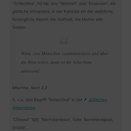
שְׁכִינָה
“
Schechina
“,
, das “Wohnen”, das “Einlassen”, die
göttliche Immanenz, in der Kabbala oft der weibliche,
fürsorgliche Aspekt der Gottheit, die Mutter aller
Seelen.
Wenn zwei Menschen zusammensitzen und über
die Tora reden, dann ist die Schechina
anwesend
Mischna, Awot 3,2
S. v.a. den Begriff “Schechina” in der
Jüdischen
Allgemeinen
.
חֶ֥סֶד
“
Chesed
“
“Nächstenliebe”, Güte, Barmherzigkeit,
Gnade”.