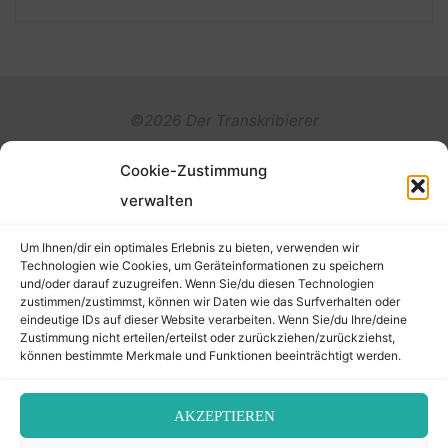
©2026 Der Transkribierer
Cookie-Zustimmung
Back
verwalten
Kontakt / Impressum
to
Um Ihnen/dir ein optimales Erlebnis zu bieten, verwenden wir
Datenschutz
Technologien wie Cookies, um Geräteinformationen zu speichern
und/oder darauf zuzugreifen. Wenn Sie/du diesen Technologien
Cookie-Richtlinie (EU)
Top
zustimmen/zustimmst, können wir Daten wie das Surfverhalten oder
eindeutige IDs auf dieser Website verarbeiten. Wenn Sie/du Ihre/deine
Zustimmung nicht erteilen/erteilst oder zurückziehen/zurückziehst,
können bestimmte Merkmale und Funktionen beeinträchtigt werden.
AKZEPTIEREN