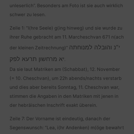
unleserlich”. Besonders am Foto ist sie auch wirklich
schwer zu lesen.
Zeile 1: “I(hre Seele) g(ing hinweg) und sie wurde zu
ihrer Ruhe gebracht am 11. Marcheschvan 671 n(ach
י”נ והובלה למנוחתה
der kleinen Zeitrechnung)”
יא מרחשון תרעא לפק
.
Da sie laut Matriken am (Schabbat), 12. November
(= 10. Cheschvan), um 22h abends/nachts verstarb
und dies aber bereits Sonntag, 11. Cheschvan war,
stimmen die Angaben in den Matriken mit jenen in
der hebräischen Inschrift exakt überein.
Zeile 7: Der Vorname ist eindeutig, danach der
Segenswunsch: “Lea, i(hr Andenken) m(öge bewahrt