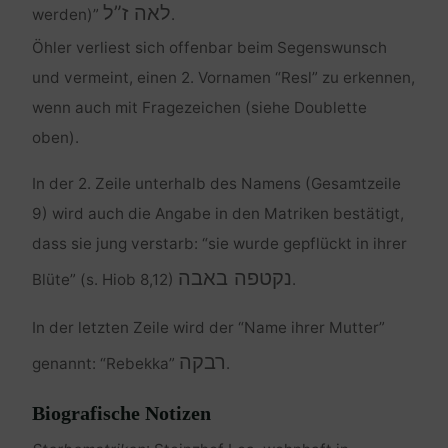
לאה ז”ל
werden)”
.
Öhler verliest sich offenbar beim Segenswunsch
und vermeint, einen 2. Vornamen “Resl” zu erkennen,
wenn auch mit Fragezeichen (siehe Doublette
oben).
In der 2. Zeile unterhalb des Namens (Gesamtzeile
9) wird auch die Angabe in den Matriken bestätigt,
dass sie jung verstarb: “sie wurde gepflückt in ihrer
נקטפה באבה
Blüte” (s. Hiob 8,12)
.
In der letzten Zeile wird der “Name ihrer Mutter”
רבקה
genannt: “Rebekka”
.
Biografische Notizen