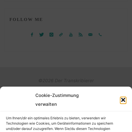
FOLLOW ME
©2026 Der Transkribierer
Cookie-Zustimmung
Back
verwalten
Kontakt / Impressum
to
Um Ihnen/dir ein optimales Erlebnis zu bieten, verwenden wir
Datenschutz
Technologien wie Cookies, um Geräteinformationen zu speichern
und/oder darauf zuzugreifen. Wenn Sie/du diesen Technologien
Cookie-Richtlinie (EU)