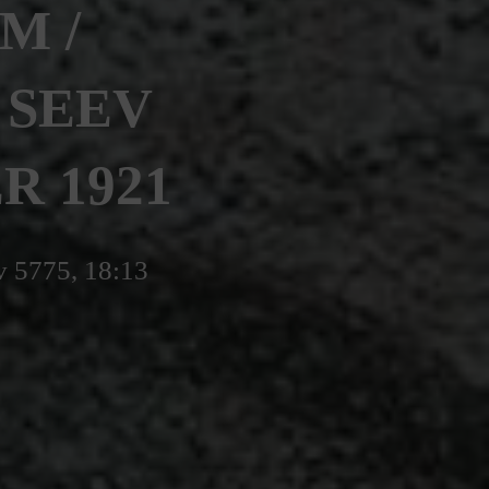
M /
 SEEV
R 1921
v 5775, 18:13