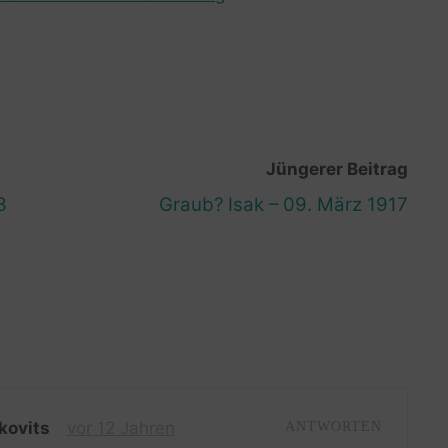
Jüngerer Beitrag
3
Graub? Isak – 09. März 1917
kovits
vor 12 Jahren
ANTWORTEN