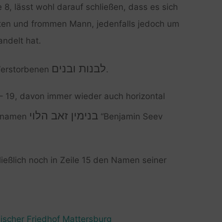
 8, lässt wohl darauf schließen, dass es sich
ten und frommen Mann, jedenfalls jedoch um
ndelt hat.
לבנות ובנים
 Verstorbenen
.
 – 19, davon immer wieder auch horizontal
בנימין זאב הלוי
Vornamen
“Benjamin Seev
ließlich noch in Zeile 15 den Namen seiner
ischer Friedhof Mattersburg