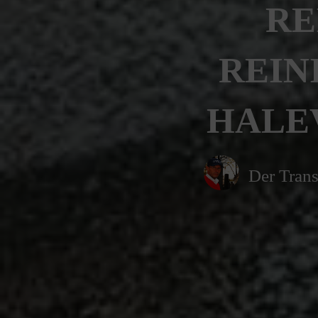
RE
REIN
HALEV
Der Trans