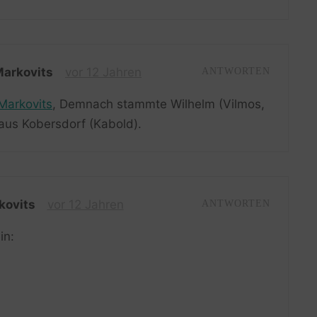
Markovits
vor 12 Jahren
ANTWORTEN
Markovits
, Demnach stammte Wilhelm (Vilmos,
aus Kobersdorf (Kabold).
kovits
vor 12 Jahren
ANTWORTEN
in: