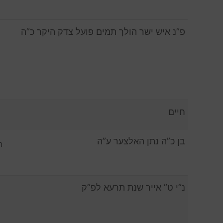
פ”נ איש ישר הולך תמים פועל צדק היקר כ”ה
חיים
בן כ”ה נתן האלצער ע”ה
n
נ”י ט” אייר שנת תרעא לפ”ק