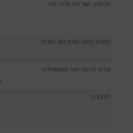
על נתיב יושר היה מדרך בניו
רחמים יבקש וימליץ טוב בעדינו
זכרונו לברכה יזכור במשפחתינו
e.
ת’נ’צ’ב’ה’