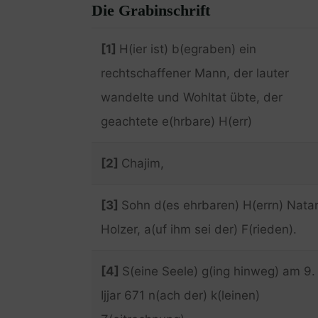
Die Grabinschrift
[1]
H(ier ist) b(egraben) ein
rechtschaffener Mann, der lauter
wandelte und Wohltat übte, der
geachtete e(hrbare) H(err)
[2]
Chajim,
[3]
Sohn d(es ehrbaren) H(errn) Nata
Holzer, a(uf ihm sei der) F(rieden).
[4]
S(eine Seele) g(ing hinweg) am 9.
Ijjar 671 n(ach der) k(leinen)