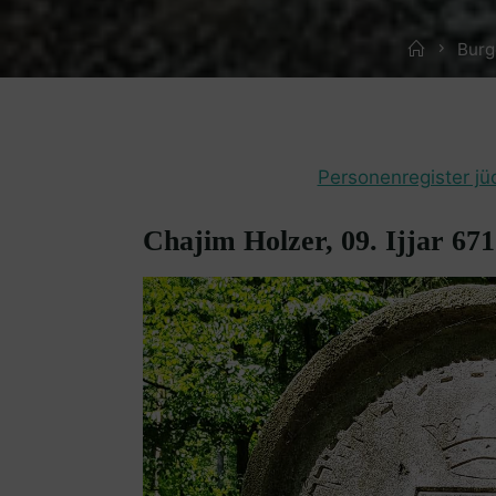
Home
Burg
Personenregister jü
Chajim Holzer, 09. Ijjar 671