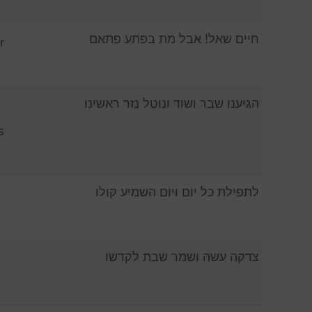
חיים שאל! אבל מת בפתע פתאם
r
הגיענו שבר ושוד ונוטל נזר ראשינו
s
לתפילת כל יום ויום השמיע קולו
צדקה עשה ושמר שבת לקדשו