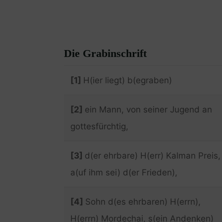
Die Grabinschrift
[1]
H(ier liegt) b(egraben)
[2]
ein Mann, von seiner Jugend an
gottesfürchtig,
[3]
d(er ehrbare) H(err) Kalman Preis,
a(uf ihm sei) d(er Frieden),
[4]
Sohn d(es ehrbaren) H(errn),
H(errn) Mordechai, s(ein Andenken)