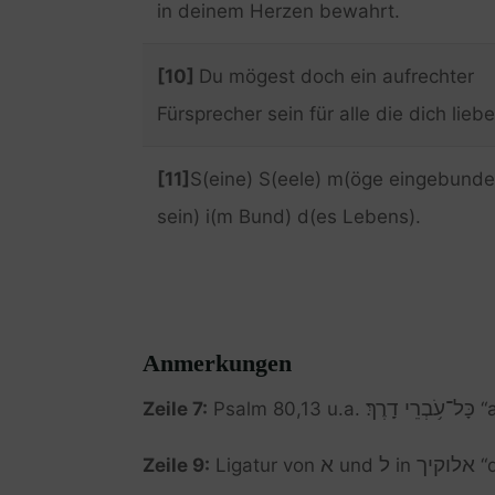
in deinem Herzen bewahrt.
[10]
Du mögest doch ein aufrechter
Fürsprecher sein für alle die dich liebe
[11]
S(eine) S(eele) m(öge eingebund
sein) i(m Bund) d(es Lebens).
Anmerkungen
כָּל־עֹ֥בְרֵי דָֽרֶךְ׃
Zeile 7:
Psalm 80,13 u.a.
“a
אלוקיך
ל
א
Zeile 9:
Ligatur von
und
in
“d