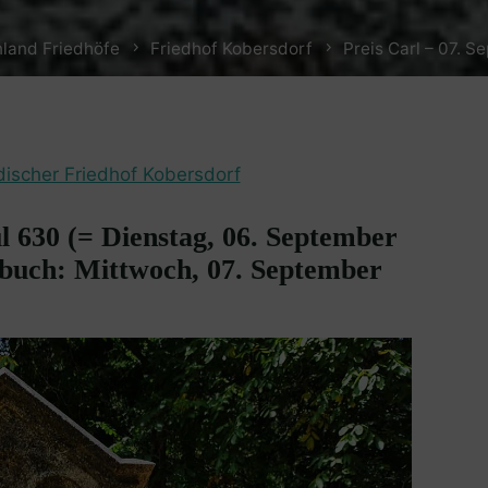
land Friedhöfe
Friedhof Kobersdorf
Preis Carl – 07. 
discher Friedhof Kobersdorf
l 630 (= Dienstag, 06. September
ebuch: Mittwoch, 07. September