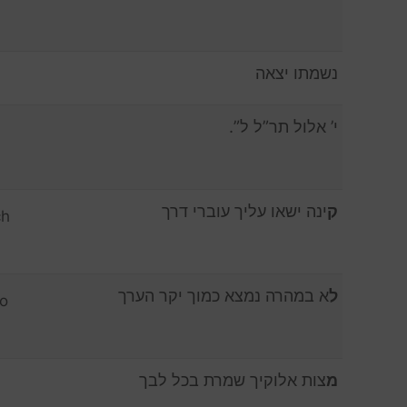
נשמתו יצאה
י’ אלול תר”ל ל”.
ק
ינה ישאו עליך עוברי דרך
ch
ל
א במהרה נמצא כמוך יקר הערך
o
מ
צות אלוקיך שמרת בכל לבך