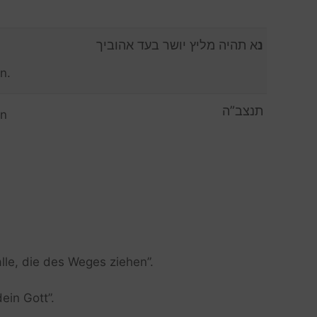
נ
א תהיה מליץ יושר בעד אהוביך
n.
תנצב”ה
en
lle, die des Weges ziehen”.
ein Gott”.