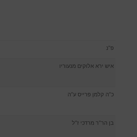
פ”נ
איש ירא אלוקים מנעוריו
כ”ה קלמן פרייס ע”ה
בן הר”ר מרדכי ז”ל