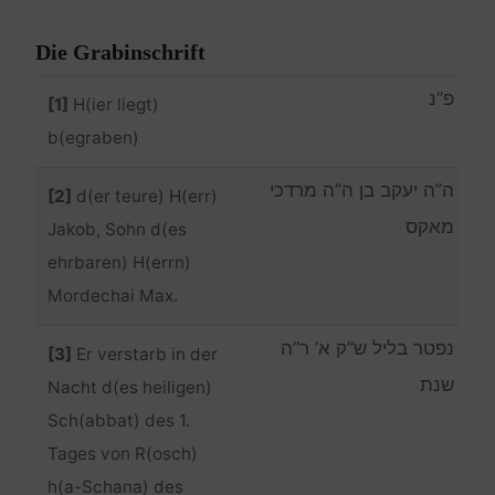
Die Grabinschrift
פ”נ
[1]
H(ier liegt)
b(egraben)
ה”ה יעקב בן ה”ה מרדכי
[2]
d(er teure) H(err)
מאקס
Jakob, Sohn d(es
ehrbaren) H(errn)
Mordechai Max.
נפטר בליל ש”ק א’ ר”ה
[3]
Er verstarb in der
שנת
Nacht d(es heiligen)
Sch(abbat) des 1.
Tages von R(osch)
h(a-Schana) des