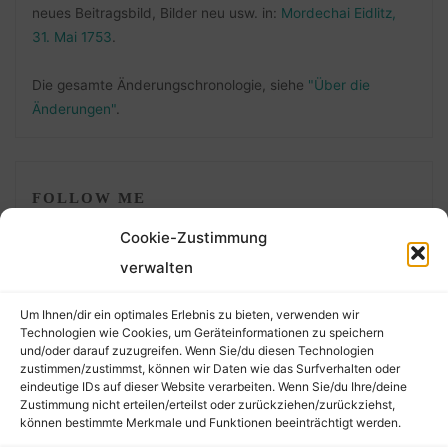
neues Beitragsbild, Bilder neu usw. in:
Mordechai Eidlitz,
31. Mai 1753
.
Die gesamte Änderungschronologie, siehe
"Über die
Änderungen"
.
FOLLOW ME
Cookie-Zustimmung
verwalten
Um Ihnen/dir ein optimales Erlebnis zu bieten, verwenden wir
Technologien wie Cookies, um Geräteinformationen zu speichern
und/oder darauf zuzugreifen. Wenn Sie/du diesen Technologien
zustimmen/zustimmst, können wir Daten wie das Surfverhalten oder
eindeutige IDs auf dieser Website verarbeiten. Wenn Sie/du Ihre/deine
©2026 Der Transkribierer
Zustimmung nicht erteilen/erteilst oder zurückziehen/zurückziehst,
können bestimmte Merkmale und Funktionen beeinträchtigt werden.