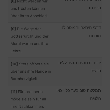
[8]
Nicht werden wir
פרידתה
uns trösten können
über ihren Abschied.
ד
רכי היראה והמוסר לנו
[9]
Die Wege der
תורתה
Gottesfurcht und der
Moral waren uns ihre
Lehre.
י
דיה ברחמים תמיד עלינו
[10]
Stets öffnete sie
פרשה
über uns ihre Hände in
Barmherzigkeit.
ת
מליצה טוב בעד כל יוצאי
[11]
Fürsprecherin
חלציה
möge sie sein für all
ihre Nachkommen.