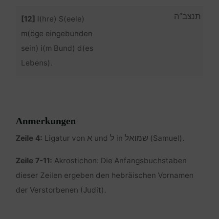
תנצב”ה
[12]
I(hre) S(eele)
m(öge eingebunden
sein) i(m Bund) d(es
Lebens).
Anmerkungen
שמואל
ל
א
Zeile 4:
Ligatur von
und
in
(Samuel).
Zeile 7-11:
Akrostichon: Die Anfangsbuchstaben
dieser Zeilen ergeben den hebräischen Vornamen
der Verstorbenen (Judit).