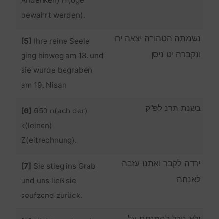
Andenken) m(öge
bewahrt werden).
נשמתה הטהורה יצאה יח
[5]
Ihre reine Seele
ונקברה יט ניסן
ging hinweg am 18. und
sie wurde begraben
am 19. Nisan
בשנת תרנ לפ”ק
[6]
650 n(ach der)
k(leinen)
Z(eitrechnung).
י
רדה לקבר ואתנו עזבה
[7]
Sie stieg ins Grab
לאנחה
und uns ließ sie
seufzend zurück.
ו
לא נוכל להתנחם על