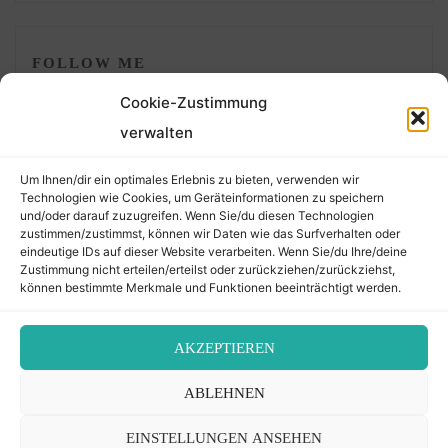
FOLLOW ME
Cookie-Zustimmung
verwalten
Um Ihnen/dir ein optimales Erlebnis zu bieten, verwenden wir
Technologien wie Cookies, um Geräteinformationen zu speichern
und/oder darauf zuzugreifen. Wenn Sie/du diesen Technologien
zustimmen/zustimmst, können wir Daten wie das Surfverhalten oder
eindeutige IDs auf dieser Website verarbeiten. Wenn Sie/du Ihre/deine
©2026 Der Transkribierer
Zustimmung nicht erteilen/erteilst oder zurückziehen/zurückziehst,
können bestimmte Merkmale und Funktionen beeinträchtigt werden.
Back
AKZEPTIEREN
Kontakt / Impressum
ABLEHNEN
to
Datenschutz
Cookie-Richtlinie (EU)
EINSTELLUNGEN ANSEHEN