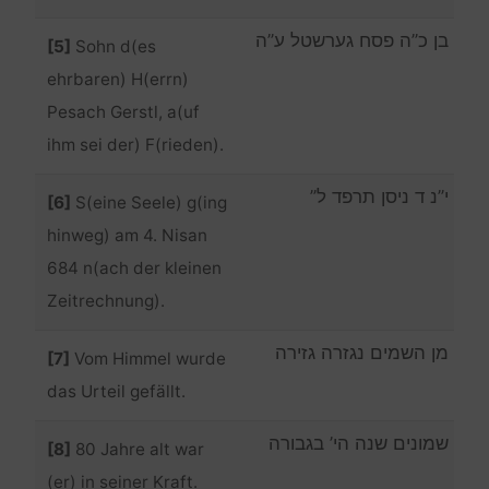
בן כ”ה פסח גערשטל ע”ה
[5]
Sohn d(es
ehrbaren) H(errn)
Pesach Gerstl, a(uf
ihm sei der) F(rieden).
י”נ ד ניסן תרפד ל”
[6]
S(eine Seele) g(ing
hinweg) am 4. Nisan
684 n(ach der kleinen
Zeitrechnung).
מן השמים נגזרה גזירה
[7]
Vom Himmel wurde
das Urteil gefällt.
שמונים שנה הי’ בגבורה
[8]
80 Jahre alt war
(er) in seiner Kraft.