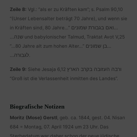
Zeile 8:
Vgl.: “als er zu Kräften kam”; s. Psalm 90,10
“(Unser Lebensalter beträgt 70 Jahre), und wenn sie
…ואם בגבורת שמונים
in Kräften sind, 80 Jahre…”
שנה…
und babylonischer Talmud, Traktat Avot V,25
…בן שמונים
“…80 Jahre alt zum hohen Alter…”
לגבורה…
.
ורבה העזובה בקרב הארץ
Zeile 9:
Siehe Jesaja 6,12
“Groß ist die Verlassenheit inmitten des Landes”.
Biografische Notizen
Moritz (Mose) Gerstl
, geb. ca. 1844, gest. 04. Nisan
684 = Montag, 07. April 1924 um 23 Uhr. Das
Sterbedatum war daher schon der neue jüdische