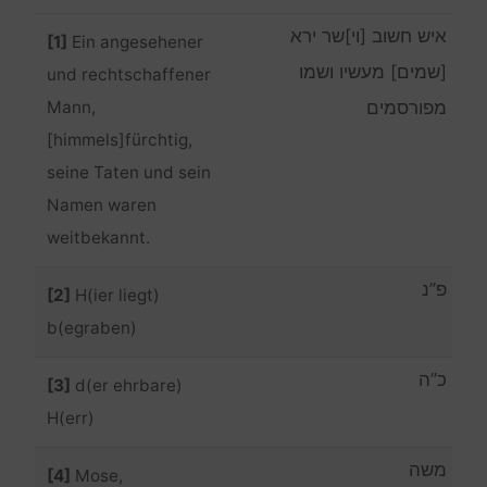
איש חשוב [וי]שר ירא
[1]
Ein angesehener
[שמים] מעשיו ושמו
und rechtschaffener
Mann,
מפורסמים
[himmels]fürchtig,
seine Taten und sein
Namen waren
weitbekannt.
פ”נ
[2]
H(ier liegt)
b(egraben)
כ”ה
[3]
d(er ehrbare)
H(err)
משה
[4]
Mose,