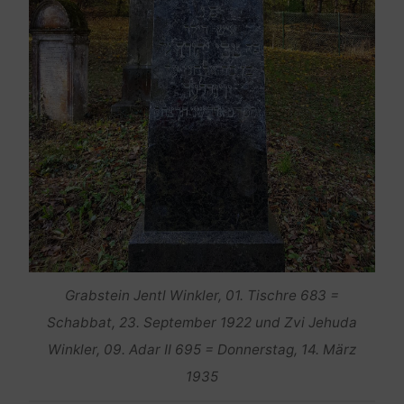
Grabstein Jentl Winkler, 01. Tischre 683 =
Schabbat, 23. September 1922 und Zvi Jehuda
Winkler, 09. Adar II 695 = Donnerstag, 14. März
1935