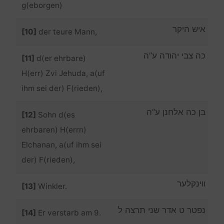
g(eborgen)
איש היקר
[10]
der teure Mann,
כה צבי יהודה ע”ה
[11]
d(er ehrbare)
H(err) Zvi Jehuda, a(uf
ihm sei der) F(rieden),
בן כה אלחנן ע”ה
[12]
Sohn d(es
ehrbaren) H(errn)
Elchanan, a(uf ihm sei
der) F(rieden),
ווינקלער
[13]
Winkler.
נפטר ט אדר שני תרצה ל
[14]
Er verstarb am 9.