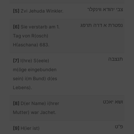
צבי יהודא ווינקלר
[5]
Zvi Jehuda Winkler.
נפטרת א דרה תרפג
[6]
Sie verstarb am 1.
Tag von R(osch)
H(aschana) 683.
תנצבה
[7]
I(hre) S(eele)
m(öge eingebunden
sein) i(m Bund) d(es
Lebens).
ושא יאכט
[8]
D(er Name) i(hrer
Mutter) war Jachet.
פ”ט
[9]
H(ier ist)