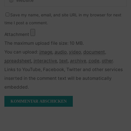
Save my name, email, and site URL in my browser for next
time I post a comment.
Attachment
The maximum upload file size: 10 MB.
You can upload:
image
,
audio
,
video
,
document
,
spreadsheet
,
interactive
,
text
,
archive
,
code
,
other
.
Links to YouTube, Facebook, Twitter and other services
inserted in the comment text will be automatically
embedded.