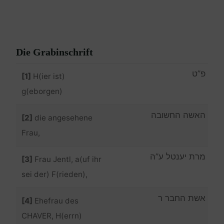
Die Grabinschrift
פ”ט
[1]
H(ier ist)
g(eborgen)
האשה החשובה
[2]
die angesehene
Frau,
מרת יענטל ע”ה
[3]
Frau Jentl, a(uf ihr
sei der) F(rieden),
אשת החבר ר
[4]
Ehefrau des
CHAVER, H(errn)