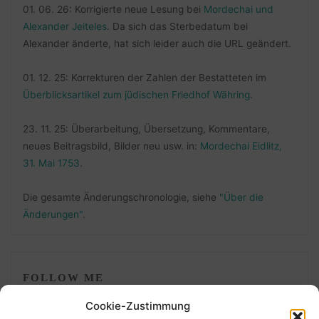
01. 06. 26: Korrigierte neue Lesung bei
Mordechai und
Alexander Jeiteles
. Da sich das Sterbedatum bei
Alexander änderte, hat sich leider auch die URL geändert.
01. 12. 25: Korrekturen der Zahlen der Bestatteten im
Überblicksartikel zum jüdischen Friedhof Währing
.
23. 11. 25: Überarbeitung, Übersetzung, Kommentare,
neues Beitragsbild, Bilder neu usw. in:
Mordechai Eidlitz,
31. Mai 1753
.
Die gesamte Änderungschronologie, siehe
"Über die
Änderungen"
.
FOLLOW ME
Cookie-Zustimmung