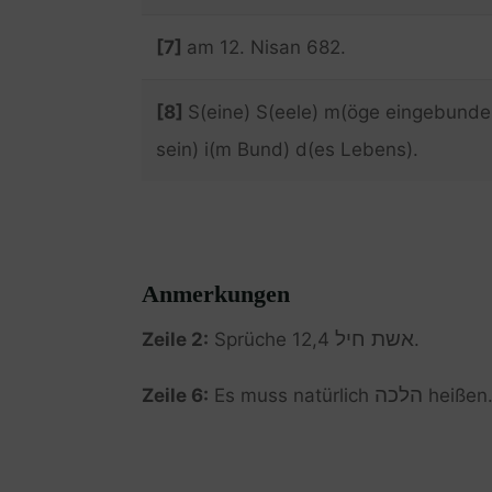
[7]
am 12. Nisan 682.
[8]
S(eine) S(eele) m(öge eingebunde
sein) i(m Bund) d(es Lebens).
Anmerkungen
אשת חיל
Zeile 2:
Sprüche 12,4
.
הלכה
Zeile 6:
Es muss natürlich
heißen