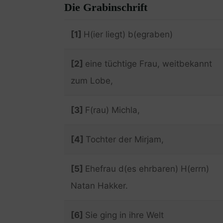
Die Grabinschrift
[1]
H(ier liegt) b(egraben)
[2]
eine tüchtige Frau, weitbekannt
zum Lobe,
[3]
F(rau) Michla,
[4]
Tochter der Mirjam,
[5]
Ehefrau d(es ehrbaren) H(errn)
Natan Hakker.
[6]
Sie ging in ihre Welt