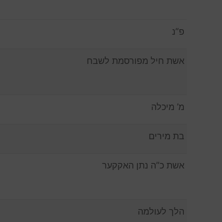
פ”נ
אשת חיל מפורסמת לשבח
מ’ מיכלה
בת מירים
אשת כ”ה נתן האקקער
הלך לעולמה